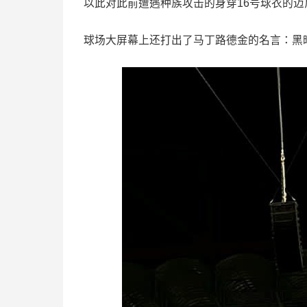
以此对此前遭遇种族攻击的身穿16号球衣的迈
球场大屏幕上还打出了马丁路德金的名言：黑