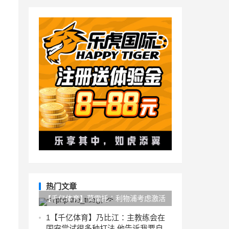
热门文章
【千亿体育】莫雷托：利物浦考虑激活
祖比门迪的6000万欧解约金条款
1
【千亿体育】乃比江：主教练会在
国安尝试很多种打法 他告诉我要自