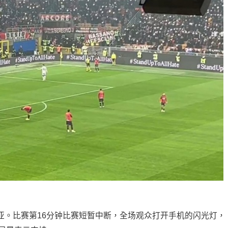
尼亚。比赛第16分钟比赛短暂中断，全场观众打开手机的闪光灯，