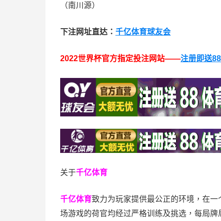
（南川源）
下注网址直达：
千亿体育球友会
2022世界杯官方指定投注网站——
注册即送88
关于
千亿体育
千亿体育
致力为玩家提供最公正的环境，在一
场游戏的荷官均经过严格训练及挑选，每局牌