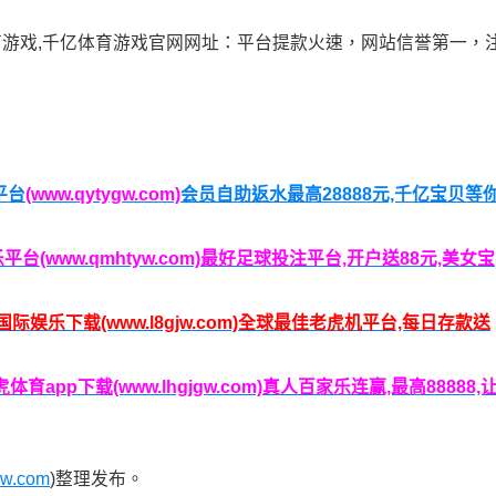
育游戏,千亿体育游戏官网网址：平台提款火速，网站信誉第一，
平台
(www.qytygw.com)
会员自助返水最高28888元,千亿宝贝等
(www.qmhtyw.com)最好足球投注平台,开户送88元,美女宝
娱乐下载(www.l8gjw.com)全球最佳老虎机平台,每日存款送
pp下载(www.lhgjgw.com)真人百家乐连赢,最高88888,
gw.com
)整理发布。