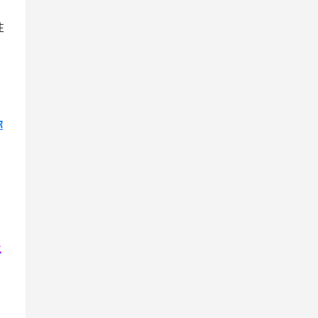
注
你
让