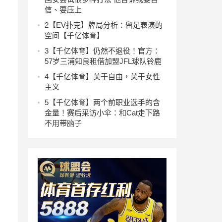
信、要压上
2
【EV扑克】牌局分析：留足表演的
空间【千亿体育】
3
【千亿体育】仍然不退役！官方：
57岁三浦知良租借加盟JFL球队铃鹿
4
【千亿体育】关于自由，关于女性
主义
5
【千亿体育】两个前职业选手的含
金量！赛后采访小伞：和Cat走下路
不用带脑子