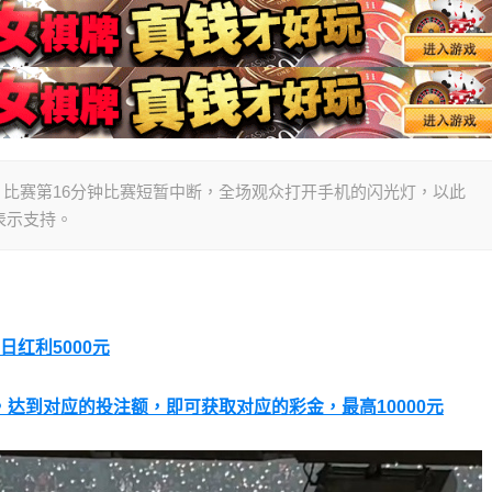
亚。比赛第16分钟比赛短暂中断，全场观众打开手机的闪光灯，以此
表示支持。
日红利5000元
，达到对应的投注额，即可获取对应的彩金，最高10000元