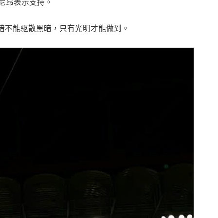
尼昂表示支持。
暗不能驱散黑暗，只有光明才能做到。