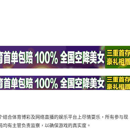
个结合体育博彩及网络直播的娱乐平台上尽情耍乐，所有参与现
局均有主管负责监察，以确保游戏的真实度。