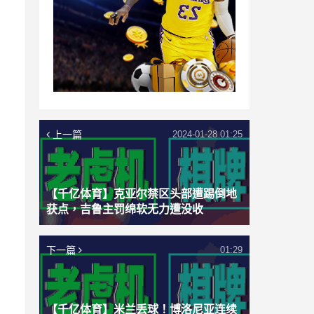
上一篇
2024-01-28 01:25
【千亿体育】克亚尔禁区头部遭踢倒地
获点，吉鲁主罚绵软无力遭没收
下一篇
01:29
【千亿体育】米兰丢球！博洛尼亚连续