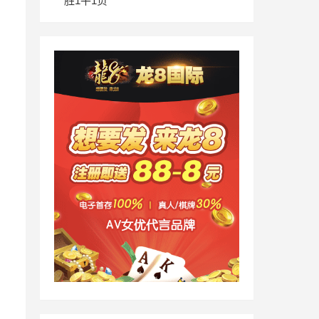
胜1平1负