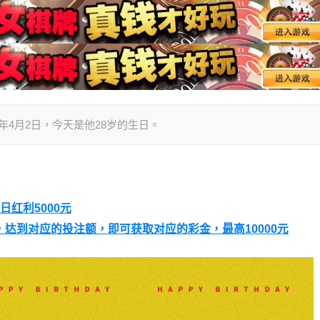
6年4月2日，今天是他28岁的生日。
日红利5000元
，达到对应的投注额，即可获取对应的彩金，最高10000元