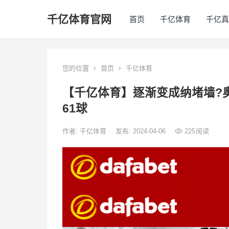
千亿体育官网
首页
千亿体育
千亿真
您的位置
首页
千亿体育
【千亿体育】逐渐变成纳堵墙?奥
61球
作者:
千亿体育
发布: 2024-04-06
225
阅读