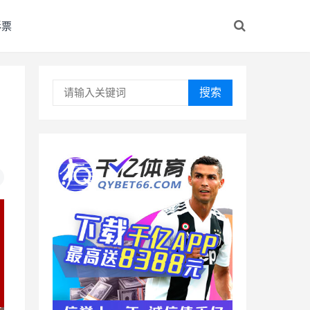
彩票
搜索