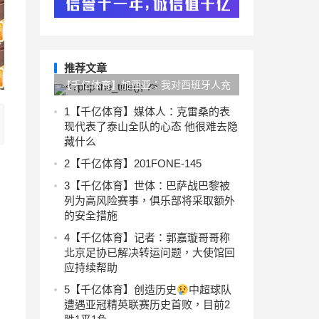
推荐文章
【千亿体育】加西亚：我对西班牙人充
满感情，但这和我寻找更好球队并不冲
1
【千亿体育】媒体人：克雷桑的表
现代表了泰山全队的心态 他很难去隐
突
藏什么
2
【千亿体育】201FONE-145
3
【千亿体育】世体：巴萨战巴黎被
列为高风险赛事，俱乐部将采取额外
的安全措施
4
【千亿体育】记者：郭嘉璇哥哥称
北京足协已解决转运问题，大使馆回
应持续帮助
5
【千亿体育】创造历史
中超球队
遭遇亚冠精英联赛历史首败，目前2