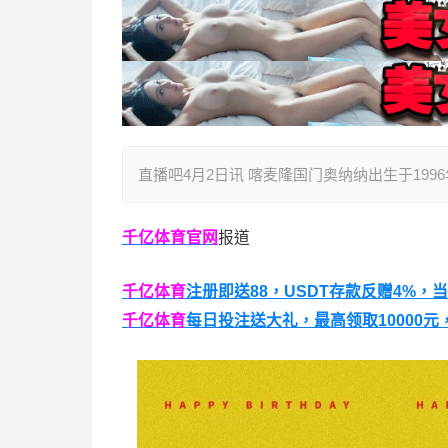
直播吧4月2日讯 喀麦隆国门奥纳纳出生于199
千亿体育官网
报道
千亿体育
注册即送88，
USDT存款反赠4%，当
千亿体育
每日投注送大礼，最高领取10000元