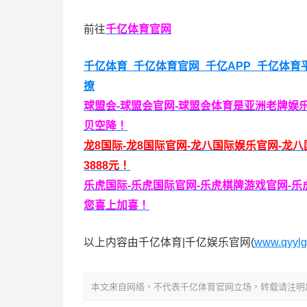
前往
千亿体育
官网
千亿体育_千亿体育官网_千亿APP_千亿体育
撩
球盟会-球盟会官网-球盟会体育是亚洲老牌娱乐平台
贝空降！
龙8国际-龙8国际官网-龙八国际娱乐官网-龙八国际
3888元！
乐虎国际-乐虎国际官网-乐虎棋牌游戏官网-乐虎体育a
您喜上加喜！
以上内容由千亿体育|千亿娱乐官网(
www.qyyl
本文来自网络，不代表千亿体育官网立场，转载请注明出处：https://