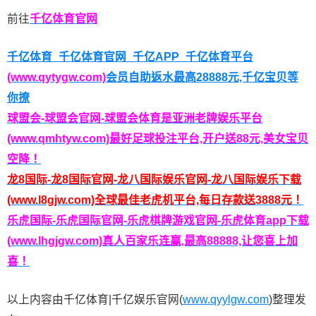
前往
千亿体育
官网
千亿体育_千亿体育官网_千亿APP_千亿体育平台
(www.qytygw.com)
会员自助返水最高28888元,千亿宝贝等
你撩
球盟会-球盟会官网-球盟会体育是亚洲老牌娱乐平台
(www.qmhtyw.com)最好足球投注平台,开户送88元,美女宝贝
空降！
龙8国际-龙8国际官网-龙八国际娱乐官网-龙八国际娱乐下载
(www.l8gjw.com)全球最佳老虎机平台,每日存款送3888元！
乐虎国际-乐虎国际官网-乐虎棋牌游戏官网-乐虎体育app下载
(www.lhgjgw.com)真人百家乐连赢,最高88888,让您喜上加
喜！
以上内容由千亿体育|千亿娱乐官网(
www.qyylgw.com
)整理发