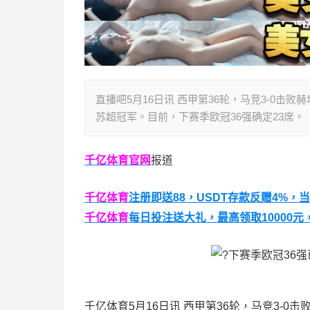
直播吧5月16日讯 西甲第36轮，马竞3-0
苏超冠军。目前，下赛季欧冠36强确定23席。
千亿体育官网
报道
千亿体育
注册即送88，
USDT存款反赠4%，当
千亿体育
每日投注送大礼，最高领取10000元
千亿体育5月16日讯 西甲第36轮，马竞3-