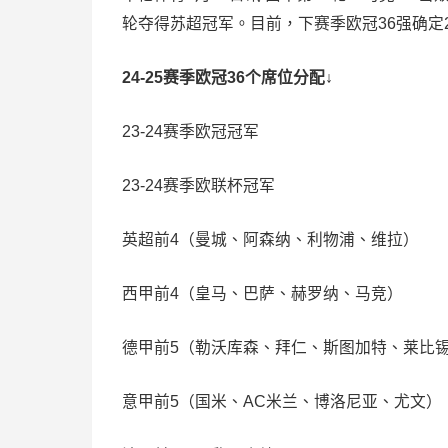
轮夺得苏超冠军。目前，下赛季欧冠36强确定
24-25赛季欧冠36个席位分配↓
23-24赛季欧冠冠军
23-24赛季欧联杯冠军
英超前4（曼城、阿森纳、利物浦、维拉）
西甲前4（皇马、巴萨、赫罗纳、马竞）
德甲前5（勒沃库森、拜仁、斯图加特、莱比
意甲前5（国米、AC米兰、博洛尼亚、尤文）