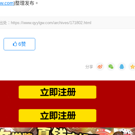
gw.com
)整理发布。
www.qyylgw.com/archives/171802.html
6
赞