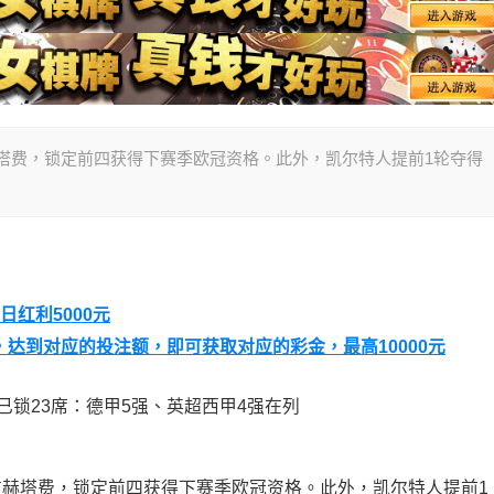
击败赫塔费，锁定前四获得下赛季欧冠资格。此外，凯尔特人提前1轮夺得
日红利5000元
，达到对应的投注额，即可获取对应的彩金，最高10000元
0击败赫塔费，锁定前四获得下赛季欧冠资格。此外，凯尔特人提前1