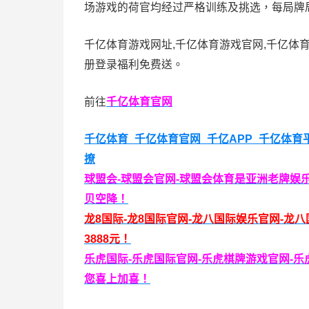
场游戏的荷官均经过严格训练及挑选，每局牌
千亿体育游戏网址,千亿体育游戏官网,千亿体
册登录福利免费送。
前往
千亿体育
官网
千亿体育_千亿体育官网_千亿APP_千亿体育
撩
球盟会-球盟会官网-球盟会体育是亚洲老牌娱乐平台
贝空降！
龙8国际-龙8国际官网-龙八国际娱乐官网-龙八国际
3888元！
乐虎国际-乐虎国际官网-乐虎棋牌游戏官网-乐虎体育a
您喜上加喜！