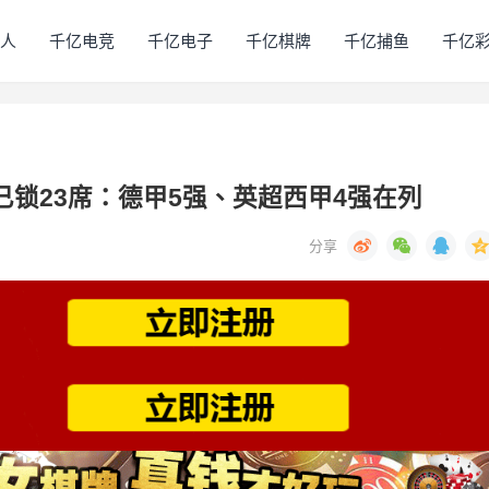
人
千亿电竞
千亿电子
千亿棋牌
千亿捕鱼
千亿
已锁23席：德甲5强、英超西甲4强在列