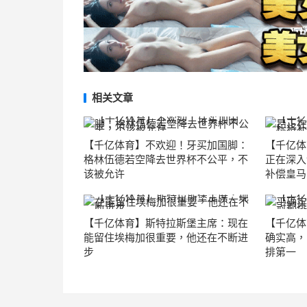
相关文章
【千亿体育】不欢迎！牙买加国脚：
【千亿体
格林伍德若空降去世界杯不公平，不
正在深入
该被允许
补偿皇马
【千亿体育】斯特拉斯堡主席：现在
【千亿体
能留住埃梅加很重要，他还在不断进
确实高，
步
排第一