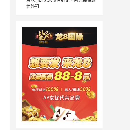
雷尼尔的未来没有确定，两人都将继
续外租