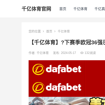
千亿体育官网
首页
千亿体育
千亿真
您的位置
首页
千亿体育
【千亿体育】?下赛季欧冠36强
作者:
千亿体育
发布: 2024-05-17
132
阅读