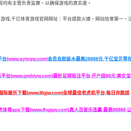
局均有主管负责监察，以确保游戏的真实度。
育游戏,千亿体育游戏官网网址：平台提款火速，网站信誉第一，
平台
(www.qytygw.com)
会员自助返水最高28888元,千亿宝贝等
(www.qmhtyw.com)最好足球投注平台,开户送88元,美女宝
娱乐下载(www.l8gjw.com)全球最佳老虎机平台,每日存款送
pp下载(www.lhgjgw.com)真人百家乐连赢,最高88888,