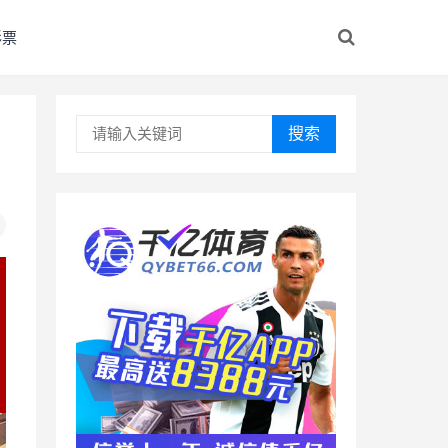
彩票
搜索