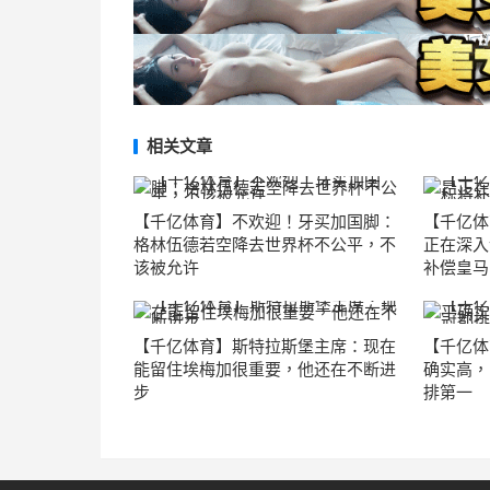
相关文章
【千亿体育】不欢迎！牙买加国脚：
【千亿体
格林伍德若空降去世界杯不公平，不
正在深入
该被允许
补偿皇马
【千亿体育】斯特拉斯堡主席：现在
【千亿体
能留住埃梅加很重要，他还在不断进
确实高，
步
排第一