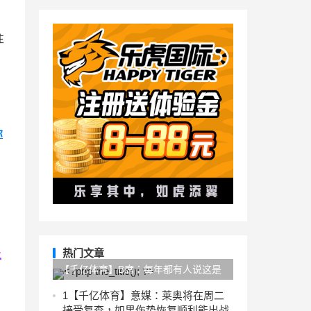
注
你
热门文章
让
【千亿体育】B席：每年都有人说这是
瓜帅在曼城的最后一年，结果5年过去
1
【千亿体育】意媒：莱奥将在周二
接受复查，如果伤势恢复顺利能出战