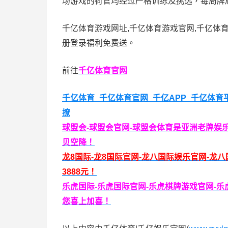
场游戏的荷官均经过严格训练及挑选，每局牌
千亿体育游戏网址,千亿体育游戏官网,千亿体
册登录福利免费送。
前往
千亿体育
官网
千亿体育_千亿体育官网_千亿APP_千亿体育
撩
球盟会-球盟会官网-球盟会体育是亚洲老牌娱乐平台
贝空降！
龙8国际-龙8国际官网-龙八国际娱乐官网-龙八国际
3888元！
乐虎国际-乐虎国际官网-乐虎棋牌游戏官网-乐虎体育a
您喜上加喜！