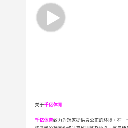
关于
千亿体育
千亿体育
致力为玩家提供最公正的环境，在一