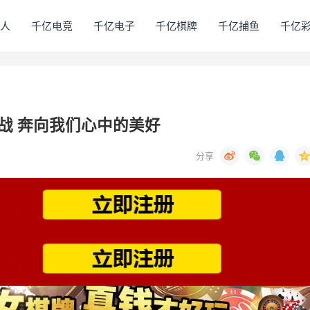
人
千亿电竞
千亿电子
千亿棋牌
千亿捕鱼
千亿
战 奔向我们心中的美好