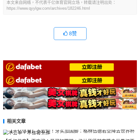
本文来自网络，不代表千亿体育官网立场，转载请注明出处：
https://www.qyylgw.com/archives/182246.html
8
赞
相关文章