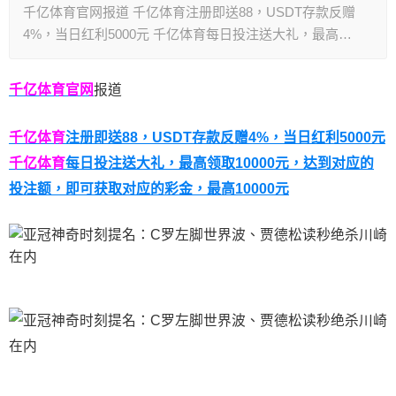
千亿体育官网报道 千亿体育注册即送88，USDT存款反赠
4%，当日红利5000元 千亿体育每日投注送大礼，最高…
千亿体育官网
报道
千亿体育
注册即送88，
USDT存款反赠4%，当日红利5000元
千亿体育
每日投注送大礼，最高领取10000元，达到对应的
投注额，即可获取对应的彩金，最高10000元