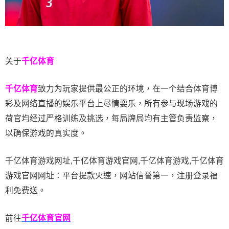
关于
千亿体育
千亿体育
致力为玩家提供最公正的环境，在一个结合体育博
彩及网络直播的娱乐平台上尽情耍乐，所有参与现场游戏的
荷官均经过严格训练及挑选，每局牌局均有主管负责监察，
以确保游戏的真实度。
千亿体育游戏网址,千亿体育游戏官网,千亿体育游戏,千亿体育
游戏官网网址：平台提款火速，网站信誉第一，注册登录福
利免费送。
前往
千亿体育
官网