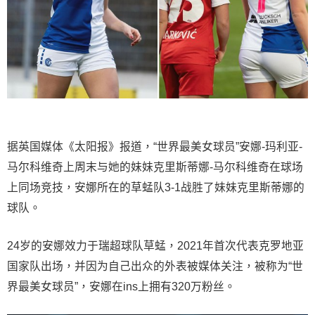
据英国媒体《太阳报》报道，“世界最美女球员”安娜-玛利亚-
马尔科维奇上周末与她的妹妹克里斯蒂娜-马尔科维奇在球场
上同场竞技，安娜所在的草蜢队3-1战胜了妹妹克里斯蒂娜的
球队。
24岁的安娜效力于瑞超球队草蜢，2021年首次代表克罗地亚
国家队出场，并因为自己出众的外表被媒体关注，被称为“世
界最美女球员”，安娜在ins上拥有320万粉丝。