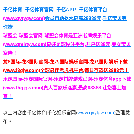
千亿体育_千亿体育官网_千亿APP_千亿体育平台
(www.qytygw.com)
会员自助返水最高28888元,千亿宝贝等
你撩
球盟会-球盟会官网-球盟会体育是亚洲老牌娱乐平台
(www.qmhtyw.com)最好足球投注平台,开户送88元,美女宝贝
空降！
龙8国际-龙8国际官网-龙八国际娱乐官网-龙八国际娱乐下载
(www.l8gjw.com)全球最佳老虎机平台,每日存款送3888元！
乐虎国际-乐虎国际官网-乐虎棋牌游戏官网-乐虎体育app下载
(www.lhgjgw.com)真人百家乐连赢,最高88888,让您喜上加
喜！
以上内容由千亿体育|千亿娱乐官网(
www.qyylgw.com
)整理发
布。