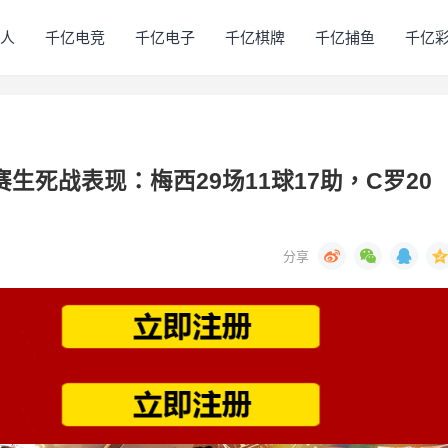
人
千亿电竞
千亿电子
千亿棋牌
千亿捕鱼
千亿
生死战表现：梅西29场11球17助，C罗20