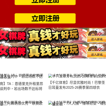
【千亿体育】尽显优雅时尚！巴黎圣
育】TA：恩德里克外租里昂
日耳曼发布2025-26赛季第四球衣
谈判中，若出场数不达标将