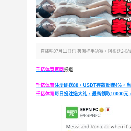
直播吧07月11日讯 美洲杯半决赛，阿根廷2-
千亿体育官网
报道
千亿体育
注册即送88，
USDT存款反赠4%，当
千亿体育
每日投注送大礼，最高领取10000元