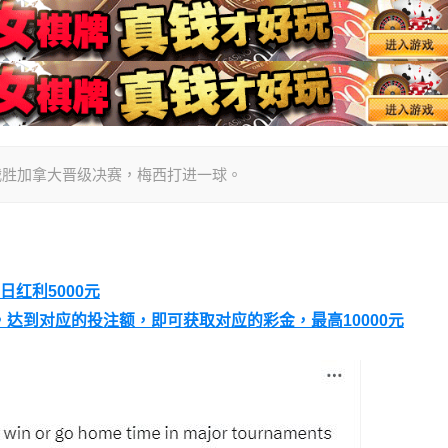
0战胜加拿大晋级决赛，梅西打进一球。
日红利5000元
，达到对应的投注额，即可获取对应的彩金，最高10000元