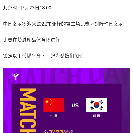
北京时间7月23日18:00
中国女足将迎来2022东亚杯的第二场比赛，对阵韩国女足
比赛在茨城鹿岛体育场进行
锁定以下转播平台，一起为姑娘们加油