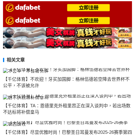
相关文章
【千亿体育】不欢迎！牙买加国脚：格林伍德若空降去世界杯不
公平，不该被允许
【千亿体育】TA：恩德里克外租里昂正在深入谈判中，若出场数
不达标将补偿皇马
【千亿体育】尽显优雅时尚！巴黎圣日耳曼发布2025-26赛季第四