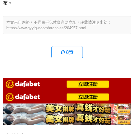
布。
本文来自网络，不代表千亿体育官网立场，转载请注明出处：
https://www.qyylgw.com/archives/204957.html
8
赞