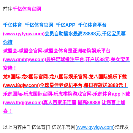
前往
千亿体育
官网
千亿体育_千亿体育官网_千亿APP_千亿体育平台
(www.qytygw.com)
会员自助返水最高28888元,千亿宝贝等
你撩
球盟会-球盟会官网-球盟会体育是亚洲老牌娱乐平台
(www.qmhtyw.com)最好足球投注平台,开户送88元,美女宝贝
空降！
龙8国际-龙8国际官网-龙八国际娱乐官网-龙八国际娱乐下载
(www.l8gjw.com)全球最佳老虎机平台,每日存款送3888元！
乐虎国际-乐虎国际官网-乐虎棋牌游戏官网-乐虎体育app下载
(www.lhgjgw.com)真人百家乐连赢,最高88888,让您喜上加
喜！
以上内容由千亿体育|千亿娱乐官网(
www.qyylgw.com
)整理发