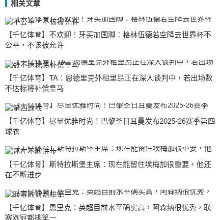
相关文章
【千亿体育】不欢迎！牙买加国脚：格林伍德若空降去世界杯不
公平，不该被允许
【千亿体育】TA：恩德里克外租里昂正在深入谈判中，若出场数
不达标将补偿皇马
【千亿体育】尽显优雅时尚！巴黎圣日耳曼发布2025-26赛季第四
球衣
【千亿体育】斯特拉斯堡主席：现在能留住埃梅加很重要，他还
在不断进步
【千亿体育】恩里克：英超目前水平确实高，阿森纳很优秀，联
赛欧冠都排第一