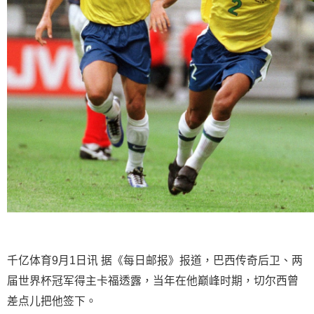
千亿体育9月1日讯 据《每日邮报》报道，巴西传奇后卫、两
届世界杯冠军得主卡福透露，当年在他巅峰时期，切尔西曾
差点儿把他签下。