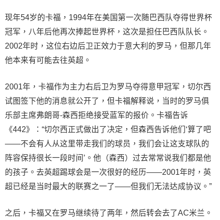
现年54岁的卡福，1994年在美国第一次随巴西队夺得世界杯
冠军，八年后他再次捧起世界杯，这次是担任巴西队队长。
2002年时，这位右边后卫正效力于意大利的罗马，但那几年
他本来有可能去往英超。
2001年，卡福作为主力右后卫为罗马夺得意甲冠军，切尔西
试图签下他的消息就公开了，但卡福解释说，当时的罗马俱
乐部主席弗朗哥-森西拒绝接受蓝军的报价。卡福告诉
《442》：“切尔西正式做出了决定，但森西告诉他们‘算了吧
——不会有人从这里带走我们的球员，我们会让这支球队的
阵容保持很长一段时间’。他（森西）过去常常说我们都是他
的孩子。去英超踢球会是一次很好的经历——2001年时，英
超已经是当时最大的联赛之一了——但我们无法达成协议。”
之后，卡福又在罗马继续待了两年，然后转会去了AC米兰。