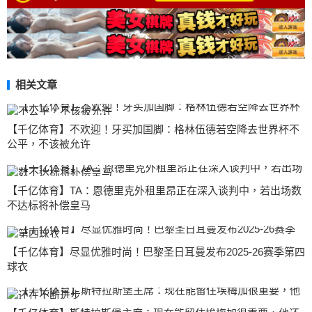
相关文章
【千亿体育】不欢迎！牙买加国脚：格林伍德若空降去世界杯不
公平，不该被允许
【千亿体育】TA：恩德里克外租里昂正在深入谈判中，若出场数
不达标将补偿皇马
【千亿体育】尽显优雅时尚！巴黎圣日耳曼发布2025-26赛季第四
球衣