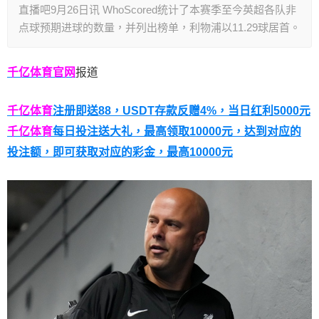
直播吧9月26日讯 WhoScored统计了本赛季至今英超各队非
点球预期进球的数量，并列出榜单，利物浦以11.29球居首。
千亿体育官网
报道
千亿体育
注册即送88，
USDT存款反赠4%，当日红利5000元
千亿体育
每日投注送大礼，最高领取10000元，达到对应的
投注额，即可获取对应的彩金，最高10000元