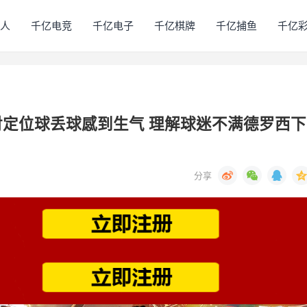
人
千亿电竞
千亿电子
千亿棋牌
千亿捕鱼
千亿
对定位球丢球感到生气 理解球迷不满德罗西下