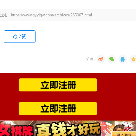
www.qyylgw.com/archives/235067.html
7
赞