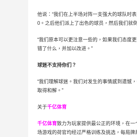
他说：“我们在上半场对阵一支强大的球队时表
0。之后他们派上了出色的球员，然后我们就
“我们原本可以更注意一些的，如果我们态度
错了什么，并加以改进。”
球迷不支持你们？
“我们理解球迷。我们对发生的事情感到遗憾
取得和解。”
关于
千亿体育
千亿体育
致力为玩家提供最公正的环境，在一
场游戏的荷官均经过严格训练及挑选，每局牌