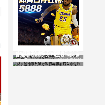
【千亿体育】不满俱乐部换帅！罗马球
【千亿体育】佛罗伦萨主席：我也不想
迷在比赛中挂横幅支持德罗西
将冈萨雷斯卖给尤文，我去找他都不见
上一篇
2024-09-27 09:00
我
下一篇
09:59