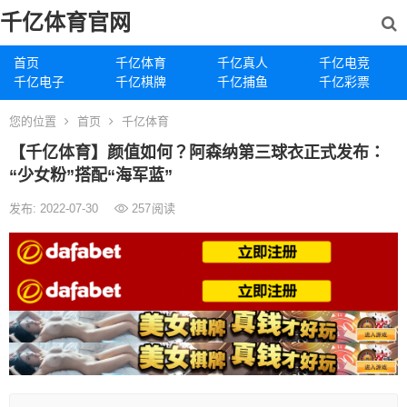
千亿体育官网
首页
千亿体育
千亿真人
千亿电竞
千亿电子
千亿棋牌
千亿捕鱼
千亿彩票
您的位置
首页
千亿体育
【千亿体育】颜值如何？阿森纳第三球衣正式发布：
“少女粉”搭配“海军蓝”
发布: 2022-07-30
257
阅读