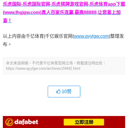
乐虎国际-乐虎国际官网-乐虎棋牌游戏官网-乐虎体育app下载
(www.lhgjgw.com)真人百家乐连赢,最高88888,让您喜上加
喜！
以上内容由千亿体育|千亿娱乐官网(
www.qyylgw.com
)整理发
布。
本文来自网络，不代表千亿体育官网立场，转载请注明出处：
https://www.qyylgw.com/archives/24442.html
10
赞