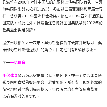
具滋哲在2008年对阵中国队的东亚杯上演韩国队首秀，生涯
为韩国队出战76次打进19球，参加过三届亚洲杯和两届世界
杯，曾获得2011年亚洲杯金靴奖，他在2019年亚洲杯后退出
国家队。除此之外，具滋哲还曾随韩国国奥队拿到2012年伦
敦奥运会男足铜牌。
据济州联相关人士表示，具滋哲退役后不会离开足球界，俱
乐部仍在讨论他退役后的角色，目前他拥有B级教练证。
关于
千亿体育
千亿体育
致力为玩家提供最公正的环境，在一个结合体育博
彩及网络直播的娱乐平台上尽情耍乐，所有参与现场游戏的
荷官均经过严格训练及挑选，每局牌局均有主管负责监察，
以确保游戏的真实度。