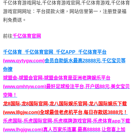
千亿体育游戏网址,千亿体育游戏官网,千亿体育游戏,千亿体育
游戏官网网址：平台提款火速，网站信誉第一，注册登录福
利免费送。
前往
千亿体育
官网
千亿体育_千亿体育官网_千亿APP_千亿体育平台
(www.qytygw.com)
会员自助返水最高28888元,千亿宝贝等
你撩
球盟会-球盟会官网-球盟会体育是亚洲老牌娱乐平台
(www.qmhtyw.com)最好足球投注平台,开户送88元,美女宝贝
空降！
龙8国际-龙8国际官网-龙八国际娱乐官网-龙八国际娱乐下载
(www.l8gjw.com)全球最佳老虎机平台,每日存款送3888元！
乐虎国际-乐虎国际官网-乐虎棋牌游戏官网-乐虎体育app下载
(www.lhgjgw.com)真人百家乐连赢,最高88888,让您喜上加