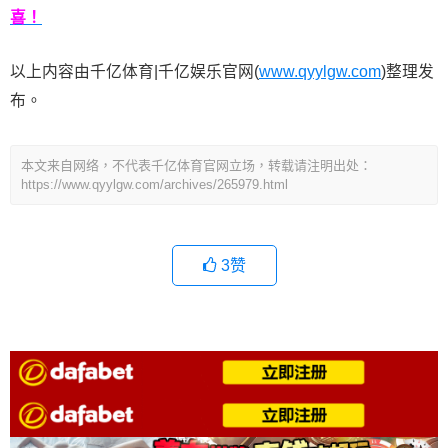
喜！
以上内容由千亿体育|千亿娱乐官网(
www.qyylgw.com
)整理发
布。
本文来自网络，不代表千亿体育官网立场，转载请注明出处：
https://www.qyylgw.com/archives/265979.html
3
赞