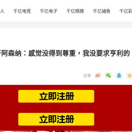
人
千亿电竞
千亿电子
千亿棋牌
千亿捕鱼
千亿
开阿森纳：感觉没得到尊重，我没要求亨利的