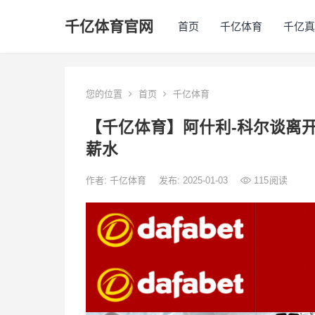
千亿体育官网
首页
千亿体育
千亿真
您的位置
首页
千亿体育
【千亿体育】阿什利-科尔谈离
薪水
作者:
千亿体育
发布: 2025-01-03
115
阅读