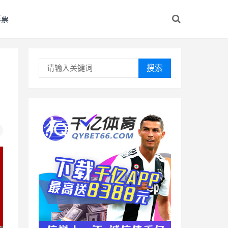
彩票
搜索