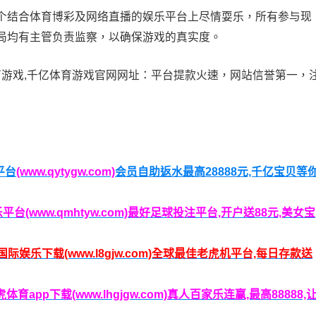
个结合体育博彩及网络直播的娱乐平台上尽情耍乐，所有参与现
局均有主管负责监察，以确保游戏的真实度。
育游戏,千亿体育游戏官网网址：平台提款火速，网站信誉第一，
平台
(www.qytygw.com)
会员自助返水最高28888元,千亿宝贝等
(www.qmhtyw.com)最好足球投注平台,开户送88元,美女宝
娱乐下载(www.l8gjw.com)全球最佳老虎机平台,每日存款送
pp下载(www.lhgjgw.com)真人百家乐连赢,最高88888,