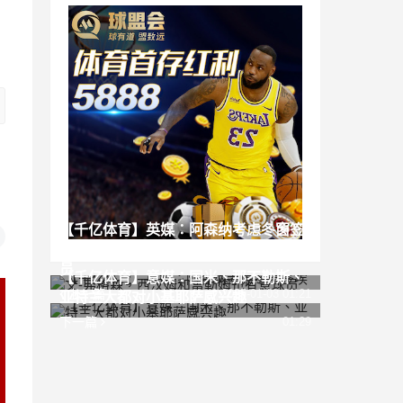
【千亿体育】英媒：阿森纳考虑冬窗签
埃文-弗格森，西汉姆和富勒姆也有意球
员
【千亿体育】意媒：国米、那不勒斯、
上一篇
2025-01-03 01:21
亚特兰大都对小基耶萨感兴趣
下一篇
01:29