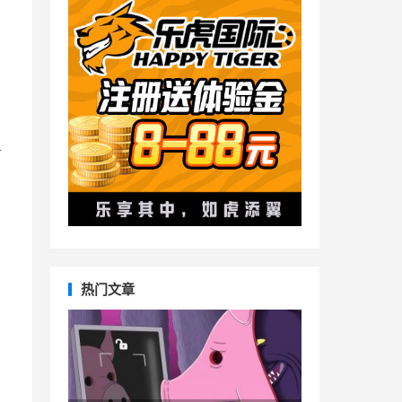
）
告
热门文章