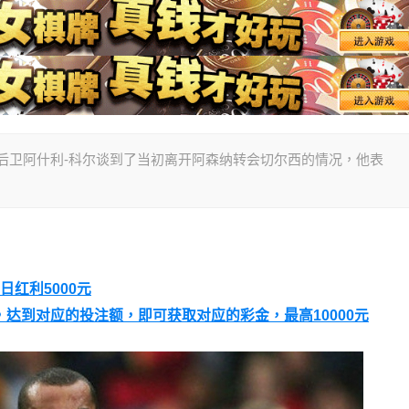
兰后卫阿什利-科尔谈到了当初离开阿森纳转会切尔西的情况，他表
日红利5000元
，达到对应的投注额，即可获取对应的彩金，最高10000元