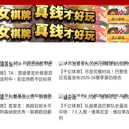
【千亿体育】尽显优雅时尚！巴黎圣
育】TA：恩德里克外租里昂
日耳曼发布2025-26赛季第四球衣
谈判中，若出场数不达标将
育】恩里克：英超目前水平
【千亿体育】队报票选巴黎队史最佳
阿森纳很优秀，联赛欧冠都
中场：7人入围，维蒂尼亚、维拉蒂
列