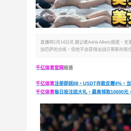
直播吧1月14日讯 据记者Adrià Albets报道
加巴萨的合练，但他不会获得出战贝蒂斯的医
千亿体育官网
报道
千亿体育
注册即送88，
USDT存款反赠4%，当
千亿体育
每日投注送大礼，最高领取10000元