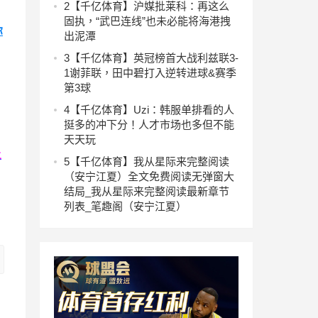
2
【千亿体育】沪媒批莱科：再这么
固执，“武巴连线”也未必能将海港拽
你
出泥潭
3
【千亿体育】英冠榜首大战利兹联3-
1谢菲联，田中碧打入逆转进球&赛季
第3球
4
【千亿体育】Uzi：韩服单排看的人
挺多的冲下分！人才市场也多但不能
天天玩
让
5
【千亿体育】我从星际来完整阅读
（安宁江夏）全文免费阅读无弹窗大
结局_我从星际来完整阅读最新章节
列表_笔趣阁（安宁江夏）