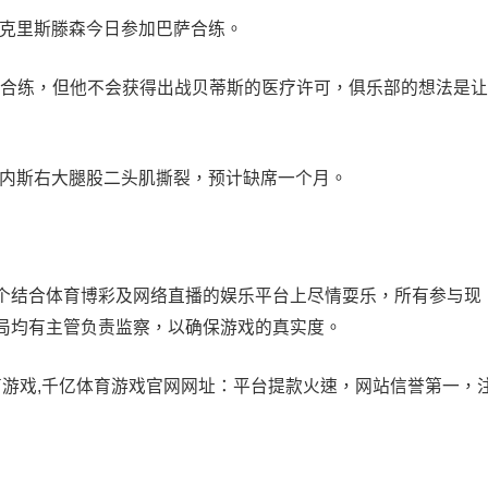
s报道，克里斯滕森今日参加巴萨合练。
加巴萨的合练，但他不会获得出战贝蒂斯的医疗许可，俱乐部的想法是让
丁内斯右大腿股二头肌撕裂，预计缺席一个月。
个结合体育博彩及网络直播的娱乐平台上尽情耍乐，所有参与现
局均有主管负责监察，以确保游戏的真实度。
育游戏,千亿体育游戏官网网址：平台提款火速，网站信誉第一，