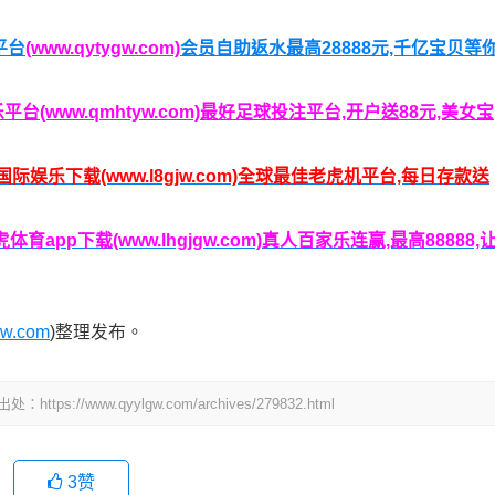
平台
(www.qytygw.com)
会员自助返水最高28888元,千亿宝贝等
(www.qmhtyw.com)最好足球投注平台,开户送88元,美女宝
娱乐下载(www.l8gjw.com)全球最佳老虎机平台,每日存款送
pp下载(www.lhgjgw.com)真人百家乐连赢,最高88888,
gw.com
)整理发布。
www.qyylgw.com/archives/279832.html
3
赞