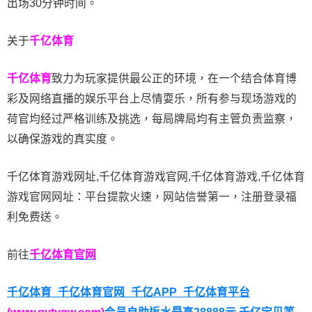
出场30分钟时间。
关于
千亿体育
千亿体育
致力为玩家提供最公正的环境，在一个结合体育博
彩及网络直播的娱乐平台上尽情耍乐，所有参与现场游戏的
荷官均经过严格训练及挑选，每局牌局均有主管负责监察，
以确保游戏的真实度。
千亿体育游戏网址,千亿体育游戏官网,千亿体育游戏,千亿体育
游戏官网网址：平台提款火速，网站信誉第一，注册登录福
利免费送。
前往
千亿体育
官网
千亿体育_千亿体育官网_千亿APP_千亿体育平台