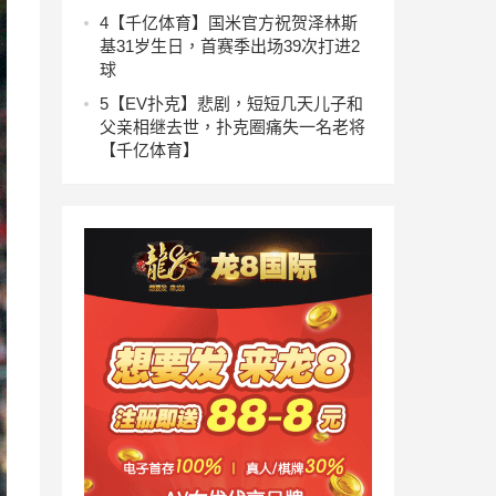
4
【千亿体育】国米官方祝贺泽林斯
基31岁生日，首赛季出场39次打进2
球
5
【EV扑克】悲剧，短短几天儿子和
父亲相继去世，扑克圈痛失一名老将
【千亿体育】