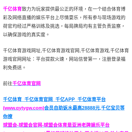
千亿体育
致力为玩家提供最公正的环境，在一个结合体育博
彩及网络直播的娱乐平台上尽情耍乐，所有参与现场游戏的
荷官均经过严格训练及挑选，每局牌局均有主管负责监察，
以确保游戏的真实度。
千亿体育游戏网址,千亿体育游戏官网,千亿体育游戏,千亿体育
游戏官网网址：平台提款火速，网站信誉第一，注册登录福
利免费送。
前往
千亿体育
官网
千亿体育_千亿体育官网_千亿APP_千亿体育平台
(www.qytygw.com)
会员自助返水最高28888元,千亿宝贝等
你撩
球盟会-球盟会官网-球盟会体育是亚洲老牌娱乐平台