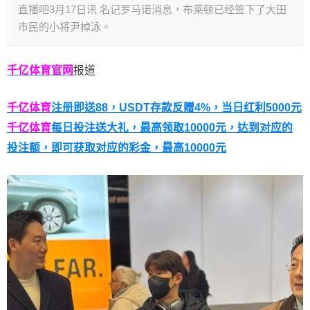
直播吧3月17日讯 名记罗马诺消息，布莱顿已经签下了大田
市民的小将尹棹泳。
千亿体育官网
报道
千亿体育
注册即送88，
USDT存款反赠4%，当日红利5000元
千亿体育
每日投注送大礼，最高领取10000元，达到对应的
投注额，即可获取对应的彩金，最高10000元