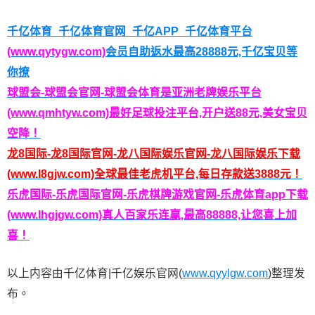
千亿体育_千亿体育官网_千亿APP_千亿体育平台
(www.qytygw.com)
会员自助返水最高28888元,千亿宝贝等
你撩
球盟会-球盟会官网-球盟会体育是亚洲老牌娱乐平台
(www.qmhtyw.com)最好足球投注平台,开户送88元,美女宝贝
空降！
龙8国际-龙8国际官网-龙八国际娱乐官网-龙八国际娱乐下载
(www.l8gjw.com)全球最佳老虎机平台,每日存款送3888元！
乐虎国际-乐虎国际官网-乐虎棋牌游戏官网-乐虎体育app下载
(www.lhgjgw.com)真人百家乐连赢,最高88888,让您喜上加
喜！
以上内容由千亿体育|千亿娱乐官网(
www.qyylgw.com
)整理发
布。