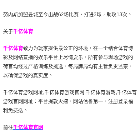
努内斯加盟曼城至今出战62场比赛，打进3球，助攻13次。
关于
千亿体育
千亿体育
致力为玩家提供最公正的环境，在一个结合体育博
彩及网络直播的娱乐平台上尽情耍乐，所有参与现场游戏的
荷官均经过严格训练及挑选，每局牌局均有主管负责监察，
以确保游戏的真实度。
千亿体育游戏网址,千亿体育游戏官网,千亿体育游戏,千亿体育
游戏官网网址：平台提款火速，网站信誉第一，注册登录福
利免费送。
前往
千亿体育
官网