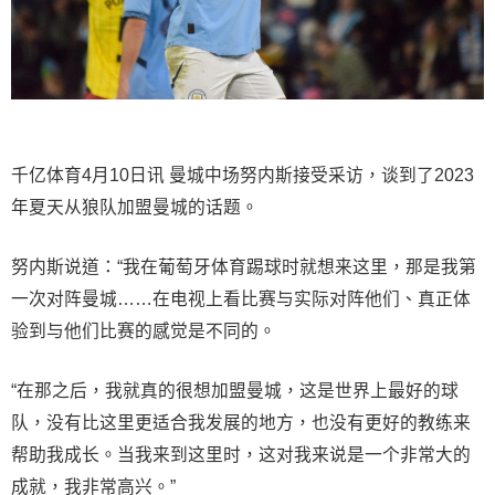
千亿体育4月10日讯 曼城中场努内斯接受采访，谈到了2023
年夏天从狼队加盟曼城的话题。
努内斯说道：“我在葡萄牙体育踢球时就想来这里，那是我第
一次对阵曼城……在电视上看比赛与实际对阵他们、真正体
验到与他们比赛的感觉是不同的。
“在那之后，我就真的很想加盟曼城，这是世界上最好的球
队，没有比这里更适合我发展的地方，也没有更好的教练来
帮助我成长。当我来到这里时，这对我来说是一个非常大的
成就，我非常高兴。”