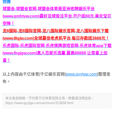
你撩
球盟会-球盟会官网-球盟会体育是亚洲老牌娱乐平台
(www.qmhtyw.com)最好足球投注平台,开户送88元,美女宝贝
空降！
龙8国际-龙8国际官网-龙八国际娱乐官网-龙八国际娱乐下载
(www.l8gjw.com)全球最佳老虎机平台,每日存款送3888元！
乐虎国际-乐虎国际官网-乐虎棋牌游戏官网-乐虎体育app下载
(www.lhgjgw.com)真人百家乐连赢,最高88888,让您喜上加
喜！
以上内容由千亿体育|千亿娱乐官网(
www.qyylgw.com
)整理发
布。
本文来自网络，不代表千亿体育官网立场，转载请注明出处：
https://www.qyylgw.com/archives/313659.html