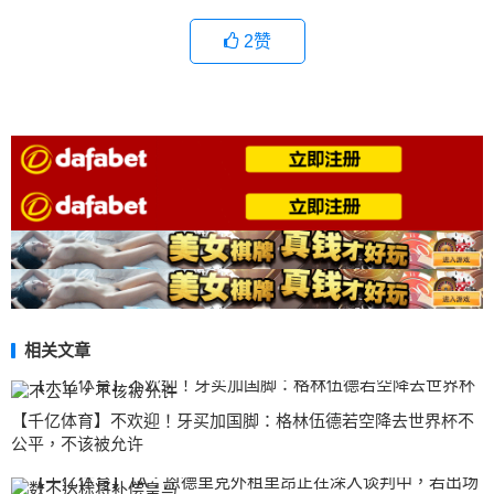
2
赞
相关文章
【千亿体育】不欢迎！牙买加国脚：格林伍德若空降去世界杯不
公平，不该被允许