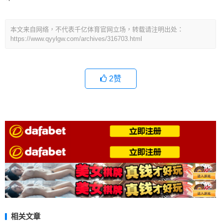
本文来自网络，不代表千亿体育官网立场，转载请注明出处：
https://www.qyylgw.com/archives/316703.html
2
赞
相关文章