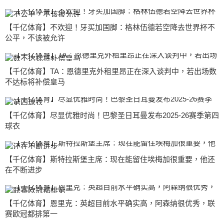
【千亿体育】不欢迎！牙买加国脚：格林伍德若空降去世界杯不
公平，不该被允许
【千亿体育】TA：恩德里克外租里昂正在深入谈判中，若出场数
不达标将补偿皇马
【千亿体育】尽显优雅时尚！巴黎圣日耳曼发布2025-26赛季第四
球衣
【千亿体育】斯特拉斯堡主席：现在能留住埃梅加很重要，他还
在不断进步
【千亿体育】恩里克：英超目前水平确实高，阿森纳很优秀，联
赛欧冠都排第一