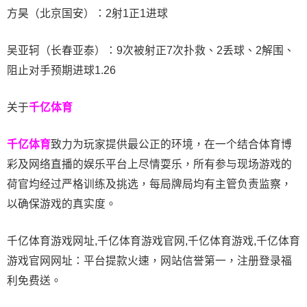
方昊（北京国安）：2射1正1进球
吴亚轲（长春亚泰）：9次被射正7次扑救、2丢球、2解围、
阻止对手预期进球1.26
关于
千亿体育
千亿体育
致力为玩家提供最公正的环境，在一个结合体育博
彩及网络直播的娱乐平台上尽情耍乐，所有参与现场游戏的
荷官均经过严格训练及挑选，每局牌局均有主管负责监察，
以确保游戏的真实度。
千亿体育游戏网址,千亿体育游戏官网,千亿体育游戏,千亿体育
游戏官网网址：平台提款火速，网站信誉第一，注册登录福
利免费送。