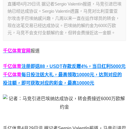
直播吧4月29日讯 据记者Sergio Valentín报道，马竞引进巴埃
纳已经达成协议。Sergio Valentín透露，马竞对比利亚雷亚
尔攻击手巴埃纳感兴趣，几周以来一直在运作球员的转会，
现在这笔交易已经达成协议。巴埃纳的解约金为6000万欧
元，马竞不会支付全额解约金，但转会费接近这一金额。
千亿体育官网
报道
千亿体育
注册即送88，
USDT存款反赠4%，当日红利5000元
千亿体育
每日投注送大礼，最高领取10000元，达到对应的
投注额，即可获取对应的彩金，最高10000元
千亿体育4月29日讯 据记者Sergio Valentín报道，马竞引进巴