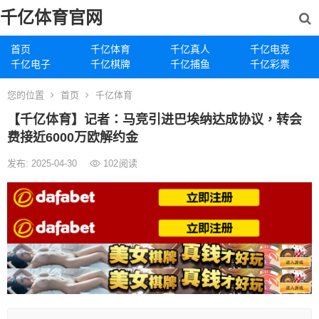
千亿体育官网
首页
千亿体育
千亿真人
千亿电竞
千亿电子
千亿棋牌
千亿捕鱼
千亿彩票
您的位置
首页
千亿体育
【千亿体育】记者：马竞引进巴埃纳达成协议，转会
费接近6000万欧解约金
发布: 2025-04-30
102
阅读