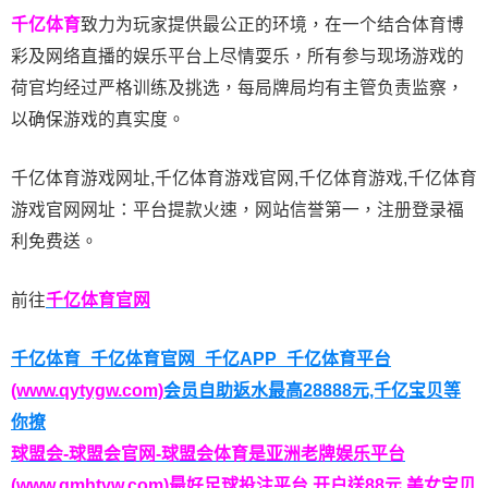
千亿体育
致力为玩家提供最公正的环境，在一个结合体育博
彩及网络直播的娱乐平台上尽情耍乐，所有参与现场游戏的
荷官均经过严格训练及挑选，每局牌局均有主管负责监察，
以确保游戏的真实度。
千亿体育游戏网址,千亿体育游戏官网,千亿体育游戏,千亿体育
游戏官网网址：平台提款火速，网站信誉第一，注册登录福
利免费送。
前往
千亿体育
官网
千亿体育_千亿体育官网_千亿APP_千亿体育平台
(www.qytygw.com)
会员自助返水最高28888元,千亿宝贝等
你撩
球盟会-球盟会官网-球盟会体育是亚洲老牌娱乐平台
(www.qmhtyw.com)最好足球投注平台,开户送88元,美女宝贝