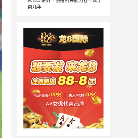
队表现很好，创造机会能力甚至优于
前几年