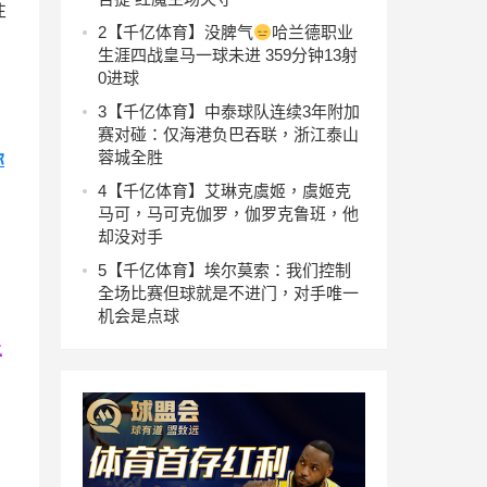
入围
注
2
【千亿体育】没脾气
哈兰德职业
生涯四战皇马一球未进 359分钟13射
0进球
3
【千亿体育】中泰球队连续3年附加
赛对碰：仅海港负巴吞联，浙江泰山
蓉城全胜
你
4
【千亿体育】艾琳克虞姬，虞姬克
马可，马可克伽罗，伽罗克鲁班，他
却没对手
5
【千亿体育】埃尔莫索：我们控制
全场比赛但球就是不进门，对手唯一
机会是点球
让