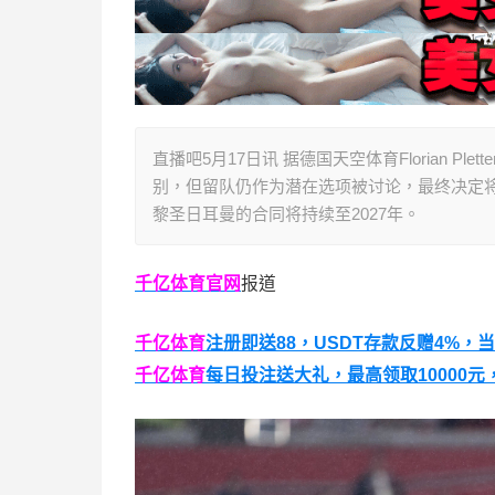
直播吧5月17日讯 据德国天空体育Florian P
别，但留队仍作为潜在选项被讨论，最终决定
黎圣日耳曼的合同将持续至2027年。
千亿体育官网
报道
千亿体育
注册即送88，
USDT存款反赠4%，当
千亿体育
每日投注送大礼，最高领取10000元