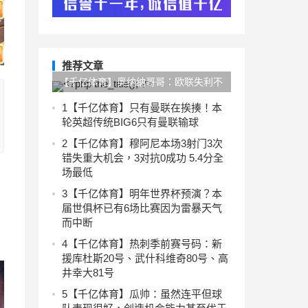
推荐文章
【千亿体育】奥纳纳哥哥：欧联失利不
影响他的地位，狮子会脚滑但绝不会倒
1
【千亿体育】只有曼联在挨揍！本
轮英超传统BIG6只有曼联输球
下
2
【千亿体育】穆阿尼本场3射门3次
错失重大机会，3对抗0成功 5.4分全
场最低
3
【千亿体育】明年世界杯预演？本
届世俱杯已有6场比赛因为雷暴天气
而中断
4
【千亿体育】热刺季前赛号码：新
援库杜斯20号、武什科维奇80号、高
井幸大81号
5
【千亿体育】瓜帅：虽然连平但球