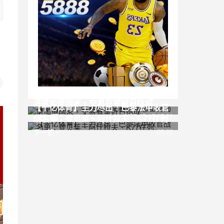
【千亿体育】佩杜拉：马赛边锋恩里克
渴望加盟国米，交易有望近日达成
【千亿体育】主力尽出！巴黎法甲收官
上一篇
2025-05-17 05:29
战名单：登贝莱、阿什拉夫、K77在列
下一篇
05:20