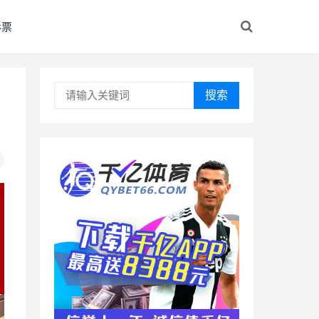
彩票
搜索