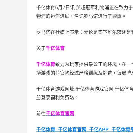
千亿体育6月7日讯
英超冠军利物浦正在致力于
物浦的运作进展，名记罗马诺进行了透露。
罗马诺在社媒上表示：无论是签下维尔茨还是
关于
千亿体育
千亿体育
致力为玩家提供最公正的环境，在一
场游戏的荷官均经过严格训练及挑选，每局牌
千亿体育游戏网址,千亿体育游戏官网,千亿体
册登录福利免费送。
前往
千亿体育
官网
千亿体育_千亿体育官网_千亿APP_千亿体育