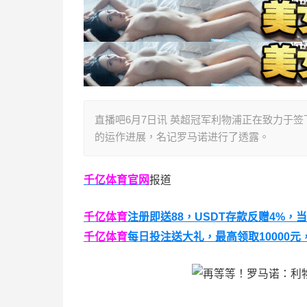
直播吧6月7日讯 英超冠军利物浦正在致力于
的运作进展，名记罗马诺进行了透露。
千亿体育官网
报道
千亿体育
注册即送88，
USDT存款反赠4%，当
千亿体育
每日投注送大礼，最高领取10000元