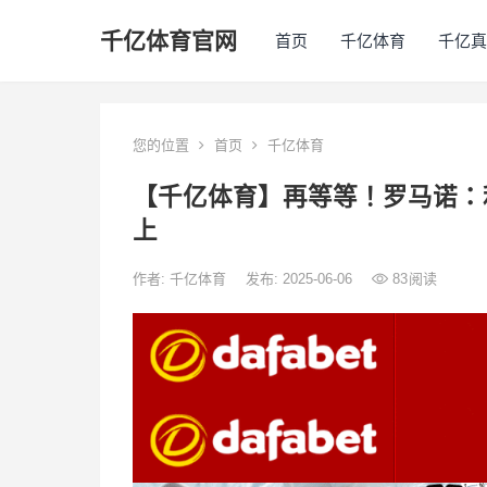
千亿体育官网
首页
千亿体育
千亿真
您的位置
首页
千亿体育
【千亿体育】再等等！罗马诺：
上
作者:
千亿体育
发布: 2025-06-06
83
阅读