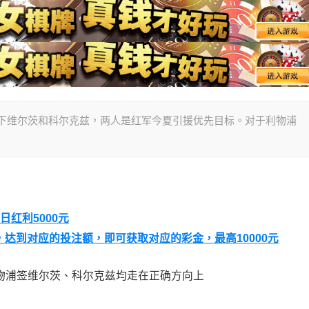
签下维尔茨和科尔克兹，两人是红军今夏引援优先目标。对于利物浦
日红利5000元
，达到对应的投注额，即可获取对应的彩金，最高10000元