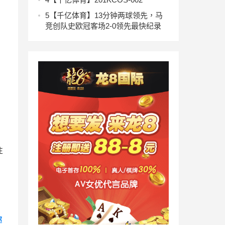
5
【千亿体育】13分钟两球领先，马
竞创队史欧冠客场2-0领先最快纪录
注
你