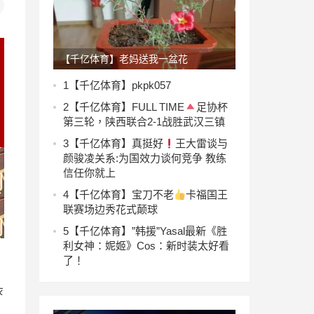
【千亿体育】老妈送我一盆花
1
【千亿体育】pkpk057
2
【千亿体育】FULL TIME
足协杯
第三轮，陕西联合2-1战胜武汉三镇
3
【千亿体育】真挺好
王大雷谈与
颜骏凌关系:为国效力谈何竞争 教练
信任你就上
4
【千亿体育】宝刀不老
卡福国王
联赛场边秀花式颠球
5
【千亿体育】”韩援”Yasal最新《胜
利女神：妮姬》Cos：新时装太好看
了！