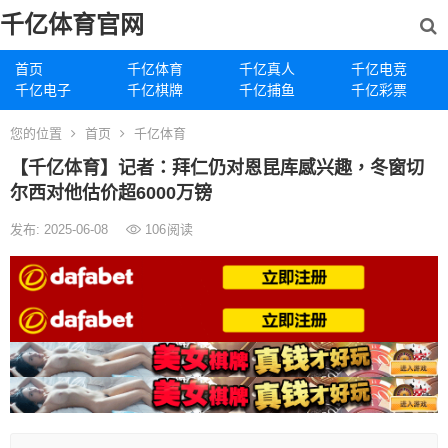
千亿体育官网
首页
千亿体育
千亿真人
千亿电竞
千亿电子
千亿棋牌
千亿捕鱼
千亿彩票
您的位置
首页
千亿体育
【千亿体育】记者：拜仁仍对恩昆库感兴趣，冬窗切
尔西对他估价超6000万镑
发布: 2025-06-08
106
阅读