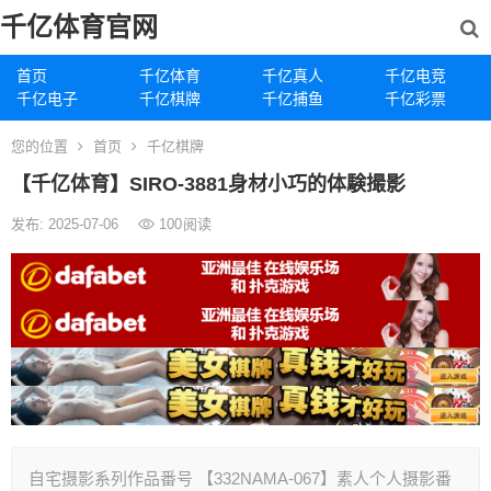
千亿体育官网
首页
千亿体育
千亿真人
千亿电竞
千亿电子
千亿棋牌
千亿捕鱼
千亿彩票
您的位置
首页
千亿棋牌
【千亿体育】SIRO-3881身材小巧的体験撮影
发布: 2025-07-06
100
阅读
自宅摄影系列作品番号 【332NAMA-067】素人个人摄影番