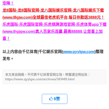
空降！
龙8国际-龙8国际官网-龙八国际娱乐官网-龙八国际娱乐下载
(www.l8gjw.com)全球最佳老虎机平台,每日存款送3888元！
乐虎国际-乐虎国际官网-乐虎棋牌游戏官网-乐虎体育app下载
(www.lhgjgw.com)真人百家乐连赢,最高88888,让您喜上加
喜！
以上内容由千亿体育|千亿娱乐官网(
www.qyylgw.com
)整理
发布。
本文来自网络，不代表千亿体育官网立场，转载请注明出处：
https://www.qyylgw.com/archives/343449.html
8
赞