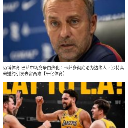
迈博体育 巴萨中场竞争白热化：卡萨多彻底沦为边缘人，沙特高
薪邀约引发去留两难【千亿体育】