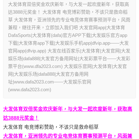
大发体育双倍奖金欢庆新年，与大发一起欢度新年，获取高
达3888元奖金！ 大发体育 电竞博彩赞助，不该只是救命稻
草 大发体育，亚洲领先的专业电竞体育赛事预测平台，风雨
兼程，继往开来，立即加入我们吧 大发官网app|大发体育
DafaSports|大发体育(dafa)官方APP下载|大发娱乐官方app
下载|大发体育app下载|大发娱乐手机app|dfvip.app——大发
官网app(dfvip.app) 大发在线百家乐|大发体育|大发官网|大发
娱乐场|dafa888|大发官方备用网址|大发彩票平台——大发彩
票平台(www.dfa2023.com) 大发娱乐官网|大发体育|大发官
网|大发娱乐场|dafa888|大发官方备用网
址|www.dafa2023.com——大发娱乐官网
(www.dafa2023.com)
大发体育双倍奖金欢庆新年，与大发一起欢度新年，获取高
达3888元奖金！
大发体育 电竞博彩赞助，不该只是救命稻草
大发体育，亚洲领先的专业电竞体育赛事预测平台，风雨兼