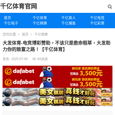
千亿体育官网
首页
千亿体育
千亿真人
千亿电竞
千亿电子
千亿棋牌
千亿捕鱼
千亿彩票
您的位置
首页
千亿棋牌
大发体育-电竞博彩赞助，不该只是救命稻草，大发助
力你的致富之路！【千亿体育】
发布: 2025-07-06
94
阅读