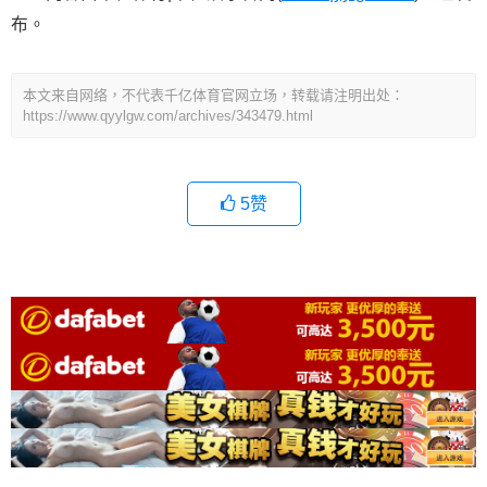
布。
本文来自网络，不代表千亿体育官网立场，转载请注明出处：
https://www.qyylgw.com/archives/343479.html
5
赞