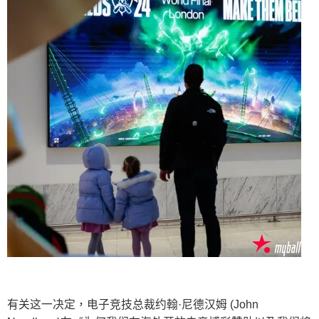
有关这一决定，电子竞技总裁约翰·尼德汉姆 (John