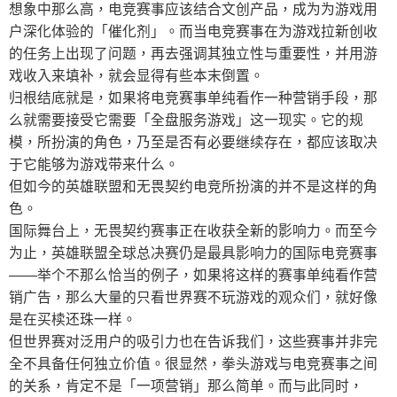
想象中那么高，电竞赛事应该结合文创产品，成为为游戏用
户深化体验的「催化剂」。而当电竞赛事在为游戏拉新创收
的任务上出现了问题，再去强调其独立性与重要性，并用游
戏收入来填补，就会显得有些本末倒置。
归根结底就是，如果将电竞赛事单纯看作一种营销手段，那
么就需要接受它需要「全盘服务游戏」这一现实。它的规
模，所扮演的角色，乃至是否有必要继续存在，都应该取决
于它能够为游戏带来什么。
但如今的英雄联盟和无畏契约电竞所扮演的并不是这样的角
色。
国际舞台上，无畏契约赛事正在收获全新的影响力。而至今
为止，英雄联盟全球总决赛仍是最具影响力的国际电竞赛事
——举个不那么恰当的例子，如果将这样的赛事单纯看作营
销广告，那么大量的只看世界赛不玩游戏的观众们，就好像
是在买椟还珠一样。
但世界赛对泛用户的吸引力也在告诉我们，这些赛事并非完
全不具备任何独立价值。很显然，拳头游戏与电竞赛事之间
的关系，肯定不是「一项营销」那么简单。而与此同时，