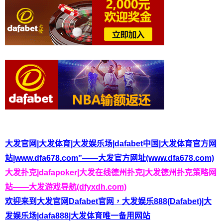
大发官网|大发体育|大发娱乐场|dafabet中国|大发体育官方网
站|www.dfa678.com”——大发官方网址(www.dfa678.com)
大发扑克|dafapoker|大发在线德州扑克|大发德州扑克策略网
站——大发游戏导航(dfyxdh.com)
欢迎来到大发官网Dafabet官网，大发娱乐888(Dafabet)|大
发娱乐场|dafa888|大发体育唯一备用网站