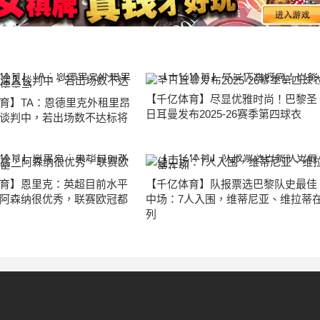
【千亿体育】尽显优雅时尚！巴黎圣
育】TA：恩德里克外租里昂
日耳曼发布2025-26赛季第四球衣
谈判中，若出场数不达标将
育】恩里克：英超目前水平
【千亿体育】队报票选巴黎队史最佳
阿森纳很优秀，联赛欧冠都
中场：7人入围，维蒂尼亚、维拉蒂
列