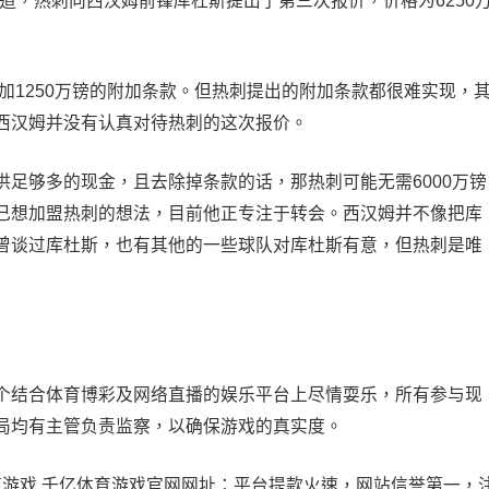
ll》报道，热刺向西汉姆前锋库杜斯提出了第三次报价，价格为6250
外加1250万镑的附加条款。但热刺提出的附加条款都很难实现，
西汉姆并没有认真对待热刺的这次报价。
足够多的现金，且去除掉条款的话，那热刺可能无需6000万镑
己想加盟热刺的想法，目前他正专注于转会。西汉姆并不像把库
曾谈过库杜斯，也有其他的一些球队对库杜斯有意，但热刺是唯
个结合体育博彩及网络直播的娱乐平台上尽情耍乐，所有参与现
局均有主管负责监察，以确保游戏的真实度。
育游戏,千亿体育游戏官网网址：平台提款火速，网站信誉第一，