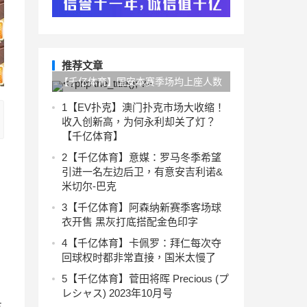
推荐文章
【千亿体育】国安本赛季场均上座人数
46444人位列全球第32位，领先巴萨、
1
【EV扑克】澳门扑克市场大收缩！
收入创新高，为何永利却关了灯？
曼城
【千亿体育】
2
【千亿体育】意媒：罗马冬季希望
引进一名左边后卫，有意安吉利诺&
米切尔-巴克
3
【千亿体育】阿森纳新赛季客场球
衣开售 黑灰打底搭配金色印字
4
【千亿体育】卡佩罗：拜仁每次夺
回球权时都非常直接，国米太慢了
5
【千亿体育】菅田将晖 Precious (プ
レシャス) 2023年10月号