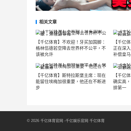
相关文章
【千亿体育】不欢迎！牙买加国脚：
【千亿体
格林伍德若空降去世界杯不公平，不
正在深入
该被允许
补偿皇马
【千亿体育】斯特拉斯堡主席：现在
【千亿体
能留住埃梅加很重要，他还在不断进
确实高，
步
排第一
© 2026
千亿体育官网
-千亿娱乐官网
千亿体育