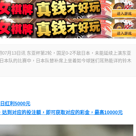
07月13日讯 东亚杯第2轮，国足0-2不敌日本，未能延续上演东亚
逼平日本队的比赛中，日本队替补席上坐着如今球迷们耳熟能详的铃木
日红利5000元
，达到对应的投注额，即可获取对应的彩金，最高10000元