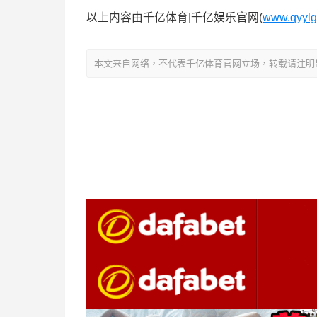
以上内容由千亿体育|千亿娱乐官网(
www.qyyl
本文来自网络，不代表千亿体育官网立场，转载请注明出处：https://