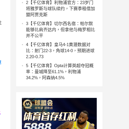
2
【千亿体育】利物浦官方：23岁门
将雅罗斯与球队续约，下赛季租借加
盟阿贾克斯
注
3
【千亿体育】切尔西名宿：帕尔默
能够比肩齐达内，但拿他与梅罗相比
并不公平
4
【千亿体育】皇马4-1黄潜数据对
比：射门22-3，角球14-0，预期进球
2.20-0.73
你
5
【千亿体育】Opta计算英超夺冠概
率：曼城降至61.1%，利物浦
34.2%，阿森纳4.5%
让