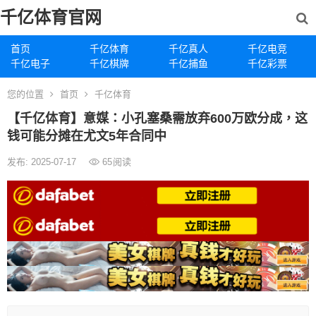
千亿体育官网
首页
千亿体育
千亿真人
千亿电竞
千亿电子
千亿棋牌
千亿捕鱼
千亿彩票
您的位置
首页
千亿体育
【千亿体育】意媒：小孔塞桑需放弃600万欧分成，这
钱可能分摊在尤文5年合同中
发布: 2025-07-17
65
阅读