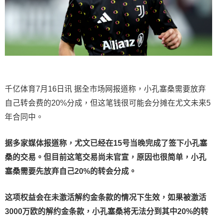
千亿体育7月16日讯 据全市场网报道称，小孔塞桑需要放弃
自己转会费的20%分成，但这笔钱很可能会分摊在尤文未来5
年合同中。
据多家媒体报道称，尤文已经在15号当晚完成了签下小孔塞
桑的交易。但目前这笔交易尚未官宣，原因也很简单，小孔
塞桑需要先放弃自己20%的转会分成。
这项权益会在未激活解约金条款的情况下生效，如果被激活
3000万欧的解约金条款，小孔塞桑将无法分到其中20%的转