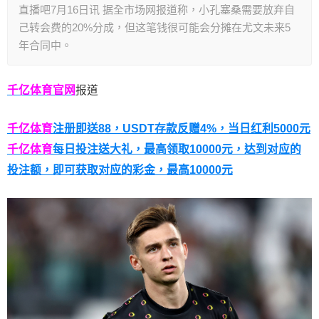
直播吧7月16日讯 据全市场网报道称，小孔塞桑需要放弃自
己转会费的20%分成，但这笔钱很可能会分摊在尤文未来5
年合同中。
千亿体育官网
报道
千亿体育
注册即送88，
USDT存款反赠4%，当日红利5000元
千亿体育
每日投注送大礼，最高领取10000元，达到对应的
投注额，即可获取对应的彩金，最高10000元