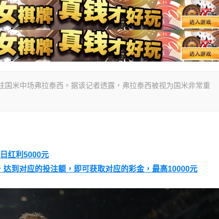
关注国米中场弗拉泰西。据该记者透露，弗拉泰西被视为国米非常重
日红利5000元
，达到对应的投注额，即可获取对应的彩金，最高10000元