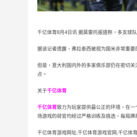
千亿体育8月4日讯 据莫雷托报道称，多支球
据该记者透露，弗拉泰西被视为国米非常重要
但是，意大利国内外的多家俱乐部仍在密切关
点。
关于
千亿体育
千亿体育
致力为玩家提供最公正的环境，在一
场游戏的荷官均经过严格训练及挑选，每局牌
千亿体育游戏网址,千亿体育游戏官网,千亿体