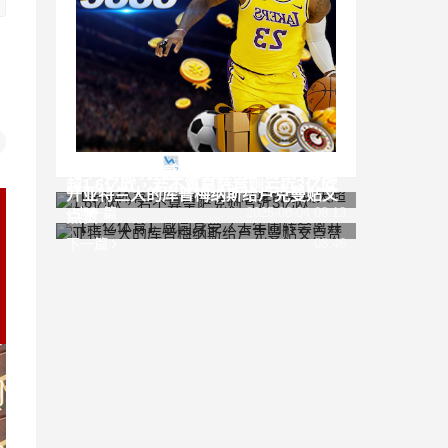
【千亿体育】
西甲今夏总身价净流失
【千亿体育】感同身受？去年闹转会离
超1.6亿欧，若不算皇萨竞则亏近3亿欧
开亚特兰大的库普梅纳斯给卢克曼贴文
上一篇
2025-08-04 08:13
点赞
下一篇
08:46