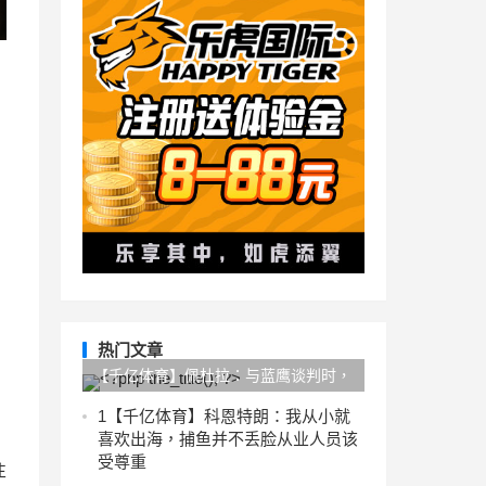
热门文章
【千亿体育】佩杜拉：与蓝鹰谈判时，
切尔西咨询有关阿森纳租将塔瓦雷斯的
1
【千亿体育】科恩特朗：我从小就
喜欢出海，捕鱼并不丢脸从业人员该
信息
受尊重
注