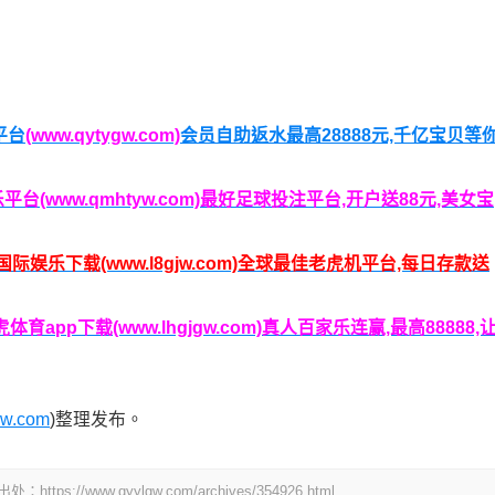
平台
(www.qytygw.com)
会员自助返水最高28888元,千亿宝贝等
(www.qmhtyw.com)最好足球投注平台,开户送88元,美女宝
娱乐下载(www.l8gjw.com)全球最佳老虎机平台,每日存款送
pp下载(www.lhgjgw.com)真人百家乐连赢,最高88888,
gw.com
)整理发布。
www.qyylgw.com/archives/354926.html