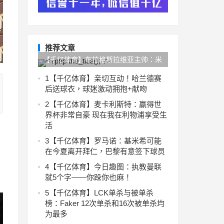
推荐文章
【千亿体育】布拉格斯拉维亚主帅：米
兰并不特别出色，我非常确信能在主场
1
【千亿体育】亲切互动！哈兰德赛
后送球衣，球迷激动拥抱+献吻
获胜
2
【千亿体育】麦卡利斯特：赢得世
界杯非常自豪 现在我在利物浦享受生
活
3
【千亿体育】罗马诺：基米希可能
在今夏离开拜仁，巴黎有意签下球员
4
【千亿体育】今日趣图：执教曼联
就5个字——你跺你也麻！
5
【千亿体育】LCK单杀与被单杀
榜：Faker 12次单杀和16次被单杀均
为最多