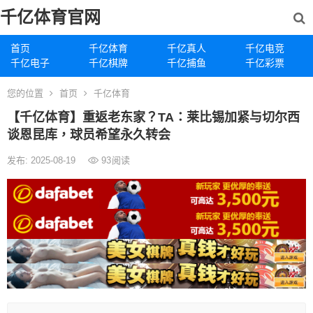
千亿体育官网
首页
千亿体育
千亿真人
千亿电竞
千亿电子
千亿棋牌
千亿捕鱼
千亿彩票
您的位置
首页
千亿体育
【千亿体育】重返老东家？TA：莱比锡加紧与切尔西
谈恩昆库，球员希望永久转会
发布: 2025-08-19
93
阅读