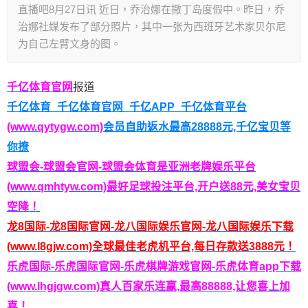
直播吧8月27日讯 近日，乔治娜在撒丁岛度假中。昨日，乔
治娜社媒发布了部分照片，其中一张为西班牙艺术家贝尔尼
为自己左臂文身的图。
千亿体育官网
报道
千亿体育_千亿体育官网_千亿APP_千亿体育平台
(www.qytygw.com)
会员自助返水最高28888元,千亿宝贝等
你撩
球盟会-球盟会官网-球盟会体育是亚洲老牌娱乐平台
(www.qmhtyw.com)最好足球投注平台,开户送88元,美女宝贝
空降！
龙8国际-龙8国际官网-龙八国际娱乐官网-龙八国际娱乐下载
(www.l8gjw.com)全球最佳老虎机平台,每日存款送3888元！
乐虎国际-乐虎国际官网-乐虎棋牌游戏官网-乐虎体育app下载
(www.lhgjgw.com)真人百家乐连赢,最高88888,让您喜上加
喜！