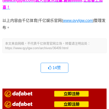
(www.lhgjgw.com)真人百家乐连赢,最高88888,让您喜上加
喜！
以上内容由千亿体育|千亿娱乐官网(
www.qyylgw.com
)整理发
布。
本文来自网络，不代表千亿体育官网立场，转载请注明出处：
https://www.qyylgw.com/archives/36409.html
14
赞