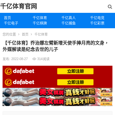
千亿体育官网
首页
千亿体育
千亿真人
千亿电竞
千亿电子
千亿棋牌
千亿捕鱼
千亿彩票
您的位置
首页
千亿体育
【千亿体育】乔治娜左臂新增天使手捧月亮的文身，
外媒解读是纪念去世的儿子
发布: 2022-08-27
314
阅读