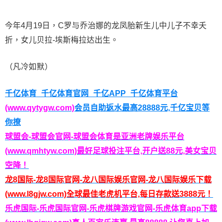
今年4月19日，C罗与乔治娜的龙凤胎新生儿中儿子不幸夭
折，女儿贝拉-埃斯梅拉达出生。
（凡冷如默）
千亿体育_千亿体育官网_千亿APP_千亿体育平台
(www.qytygw.com)
会员自助返水最高28888元,千亿宝贝等
你撩
球盟会-球盟会官网-球盟会体育是亚洲老牌娱乐平台
(www.qmhtyw.com)最好足球投注平台,开户送88元,美女宝贝
空降！
龙8国际-龙8国际官网-龙八国际娱乐官网-龙八国际娱乐下载
(www.l8gjw.com)全球最佳老虎机平台,每日存款送3888元！
乐虎国际-乐虎国际官网-乐虎棋牌游戏官网-乐虎体育app下载