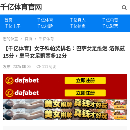
千亿体育官网
首页
千亿体育
千亿真人
千亿电竞
千亿电子
千亿棋牌
千亿捕鱼
千亿彩票
您的位置
首页
千亿体育
【千亿体育】女子科帕奖排名：巴萨女足维姬-洛佩兹
15分，皇马女足凯塞多12分
发布: 2025-09-28
111
阅读