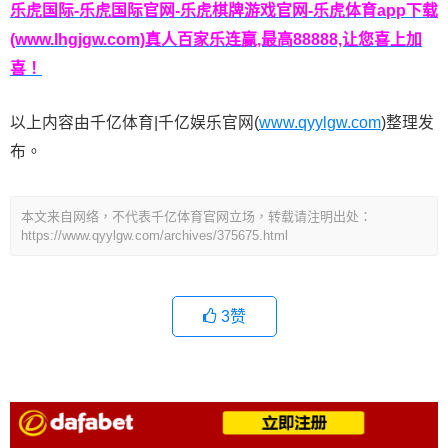
乐虎国际-乐虎国际官网-乐虎棋牌游戏官网-乐虎体育app下载
(www.lhgjgw.com)真人百家乐连赢,最高88888,让您喜上加
喜！
以上内容由千亿体育|千亿娱乐官网(
www.qyylgw.com
)整理发
布。
本文来自网络，不代表千亿体育官网立场，转载请注明出处：
https://www.qyylgw.com/archives/375675.html
3
赞