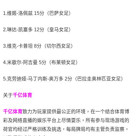
1.维姬-洛佩兹 15分（巴萨女足）
2.琳达-凯塞多 12分（皇马女足）
3.维克-卡普坦 8分（切尔西女足）
4.米歇尔-阿吉曼 5分（布莱顿女足）
5.克劳迪娅-马丁内斯-奥万多 2分（巴拉圭奥林匹亚女足）
关于
千亿体育
千亿体育
致力为玩家提供最公正的环境，在一个结合体育博
彩及网络直播的娱乐平台上尽情耍乐，所有参与现场游戏的
荷官均经过严格训练及挑选，每局牌局均有主管负责监察，