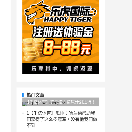
热门文章
【千亿体育】罗马诺：按原计划进行！
国米将以600万欧从罗马买断扎莱夫斯
1
【千亿体育】瓜帅：哈兰德帮助我
们获得了这么多冠军，没有他我们做
基
不到