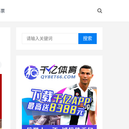
彩票
搜索