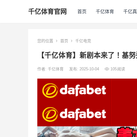
千亿体育官网
首页
千亿体育
千亿真
您的位置
首页
千亿电竞
【千亿体育】新剧本来了！基努
作者:
千亿体育
发布: 2025-10-04
105
阅读