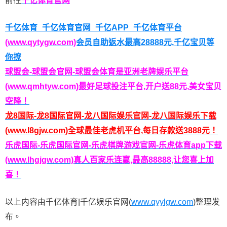
前往
千亿体育
官网
千亿体育_千亿体育官网_千亿APP_千亿体育平台
(www.qytygw.com)
会员自助返水最高28888元,千亿宝贝等
你撩
球盟会-球盟会官网-球盟会体育是亚洲老牌娱乐平台
(www.qmhtyw.com)最好足球投注平台,开户送88元,美女宝贝
空降！
龙8国际-龙8国际官网-龙八国际娱乐官网-龙八国际娱乐下载
(www.l8gjw.com)全球最佳老虎机平台,每日存款送3888元！
乐虎国际-乐虎国际官网-乐虎棋牌游戏官网-乐虎体育app下载
(www.lhgjgw.com)真人百家乐连赢,最高88888,让您喜上加
喜！
以上内容由千亿体育|千亿娱乐官网(
www.qyylgw.com
)整理发
布。