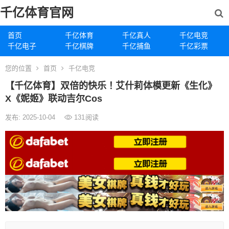
千亿体育官网
首页
千亿体育
千亿真人
千亿电竞
千亿电子
千亿棋牌
千亿捕鱼
千亿彩票
您的位置
首页
千亿电竞
【千亿体育】双倍的快乐！艾什莉体模更新《生化》
X《妮姬》联动吉尔Cos
发布: 2025-10-04
131
阅读