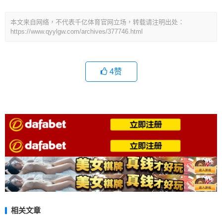
本文来自网络，不代表千亿体育官网立场，转载请注明出处：
https://www.qyylgw.com/archives/377746.html
4
赞
相关文章