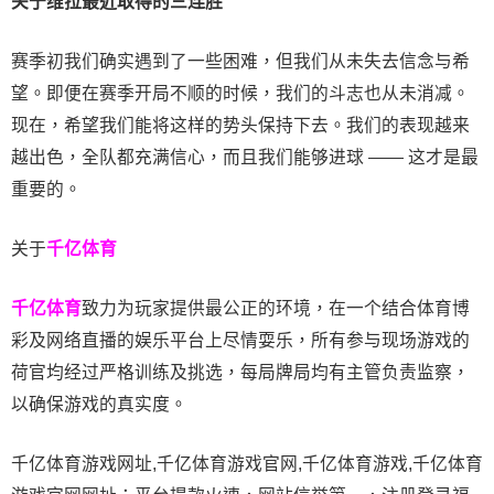
关于维拉最近取得的三连胜
赛季初我们确实遇到了一些困难，但我们从未失去信念与希
望。即便在赛季开局不顺的时候，我们的斗志也从未消减。
现在，希望我们能将这样的势头保持下去。我们的表现越来
越出色，全队都充满信心，而且我们能够进球 —— 这才是最
重要的。
关于
千亿体育
千亿体育
致力为玩家提供最公正的环境，在一个结合体育博
彩及网络直播的娱乐平台上尽情耍乐，所有参与现场游戏的
荷官均经过严格训练及挑选，每局牌局均有主管负责监察，
以确保游戏的真实度。
千亿体育游戏网址,千亿体育游戏官网,千亿体育游戏,千亿体育