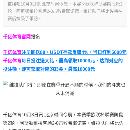
直播吧10月3日讯 北京时间今晨，本赛季欧联杯联赛阶段第2
轮，阿斯顿维拉客场2-0击败费耶诺德，维拉队门将比佐特在
赛后接受了采访。
千亿体育官网
报道
千亿体育
注册即送88，
USDT存款反赠4%，当日红利5000元
千亿体育
每日投注送大礼，最高领取10000元，达到对应的
投注额，即可获取对应的彩金，最高10000元
千亿体育10月3日讯 北京时间今晨，本赛季欧联杯联赛阶段
第2轮，阿斯顿维拉客场2-0击败费耶诺德，维拉队门将比佐