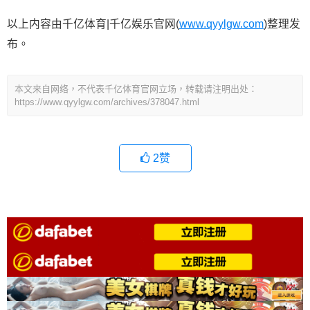
以上内容由千亿体育|千亿娱乐官网(
www.qyylgw.com
)整理发
布。
本文来自网络，不代表千亿体育官网立场，转载请注明出处：
https://www.qyylgw.com/archives/378047.html
2
赞