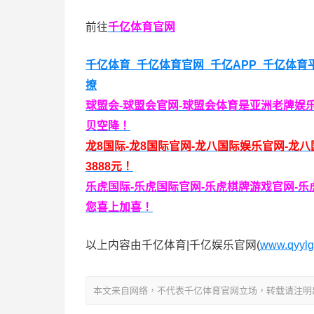
前往
千亿体育
官网
千亿体育_千亿体育官网_千亿APP_千亿体育
撩
球盟会-球盟会官网-球盟会体育是亚洲老牌娱乐平台
贝空降！
龙8国际-龙8国际官网-龙八国际娱乐官网-龙八国际
3888元！
乐虎国际-乐虎国际官网-乐虎棋牌游戏官网-乐虎体育a
您喜上加喜！
以上内容由千亿体育|千亿娱乐官网(
www.qyyl
本文来自网络，不代表千亿体育官网立场，转载请注明出处：https://