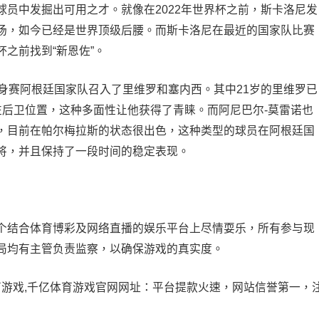
员中发掘出可用之才。就像在2022年世界杯之前，斯卡洛尼发
场，如今已经是世界顶级后腰。而斯卡洛尼在最近的国家队比赛
之前找到“新恩佐”。
身赛阿根廷国家队召入了里维罗和塞内西。其中21岁的里维罗已
左后卫位置，这种多面性让他获得了青睐。而阿尼巴尔-莫雷诺也
，目前在帕尔梅拉斯的状态很出色，这种类型的球员在阿根廷国
将，并且保持了一段时间的稳定表现。
个结合体育博彩及网络直播的娱乐平台上尽情耍乐，所有参与现
局均有主管负责监察，以确保游戏的真实度。
育游戏,千亿体育游戏官网网址：平台提款火速，网站信誉第一，