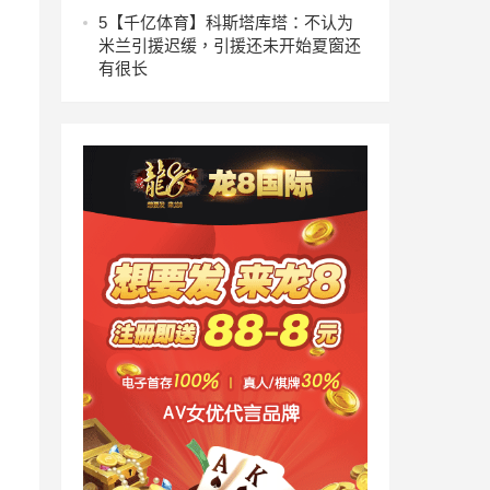
5
【千亿体育】科斯塔库塔：不认为
米兰引援迟缓，引援还未开始夏窗还
有很长