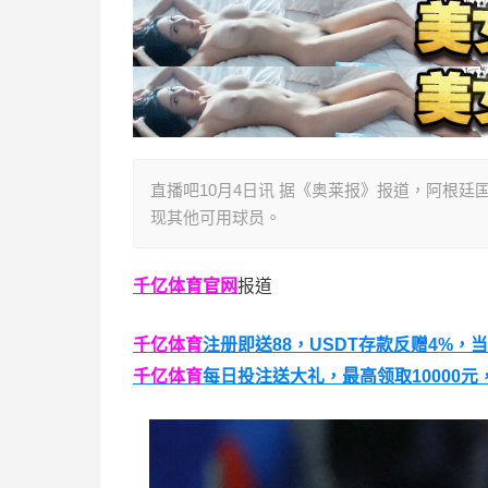
直播吧10月4日讯 据《奥莱报》报道，阿根
现其他可用球员。
千亿体育官网
报道
千亿体育
注册即送88，
USDT存款反赠4%，当
千亿体育
每日投注送大礼，最高领取10000元