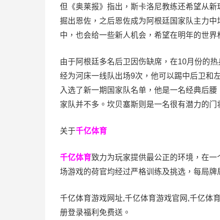
但《奥莱报》指出，斯卡洛尼教练还希望从新球
掘出恩佐，之后恩佐成为阿根廷国家队主力中
中，也会给一些新人机会，希望在明年的世界杯
由于阿根廷多名后卫因伤缺席，在10月份的热
经为河床一线队出场9次，他可以踢中后卫和
入选了新一期国家队名单，他是一名经典后腰
家队并不多。坎贝塞斯则是一名很有潜力的门
关于
千亿体育
千亿体育
致力为玩家提供最公正的环境，在一
场游戏的荷官均经过严格训练及挑选，每局牌
千亿体育游戏网址,千亿体育游戏官网,千亿体
册登录福利免费送。