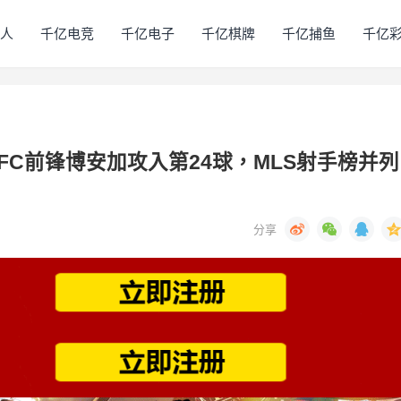
人
千亿电竞
千亿电子
千亿棋牌
千亿捕鱼
千亿
C前锋博安加攻入第24球，MLS射手榜并列