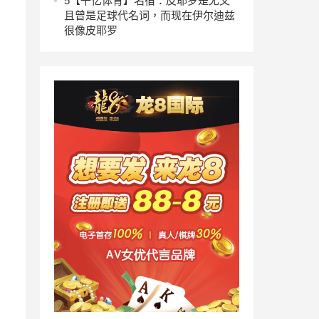
5
【千亿体育】名宿：皮耶罗是尤文
且曾是足球代名词，而现在伊尔迪兹
很像皮耶罗