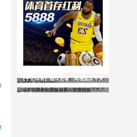
【千亿体育】总裁的日常生活！乔治娜
社媒晒C罗带娃照片
【千亿体育】跟队记者：阿根廷队今天
上一篇
2025-10-07 10:57
注
下午在迈阿密国际基地进行首场训练
下一篇
10:01
你