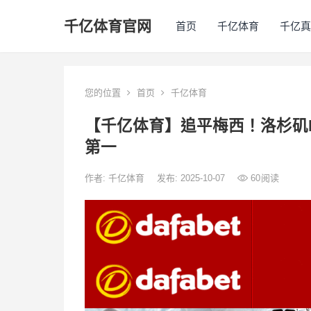
千亿体育官网
首页
千亿体育
千亿真
您的位置
首页
千亿体育
【千亿体育】追平梅西！洛杉矶F
第一
作者:
千亿体育
发布: 2025-10-07
60
阅读