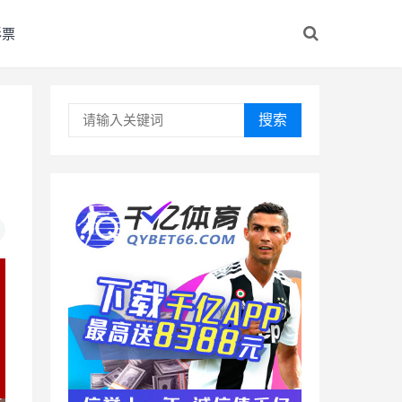
彩票
搜索