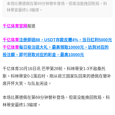
本场比赛德佩在第69分钟替补登场，但是没能挽回败局，科
林蒂安最终1-3输球。
千亿体育官网
报道
千亿体育
注册即送88，
USDT存款反赠4%，当日红利5000元
千亿体育
每日投注送大礼，最高领取10000元，达到对应的
投注额，即可获取对应的彩金，最高10000元
千亿体育10月16日讯 巴甲第28轮，科林蒂安1-3不敌桑托
斯。科林蒂安0-1落后时，刚从荷兰国家队回来的德佩在替补
席开怀大笑，与队友闲谈。
本场比赛德佩在第69分钟替补登场，但是没能挽回败局，科
林蒂安最终1-3输球。