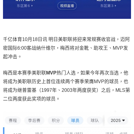
千亿体育10月18日讯 明日美职联将迎来常规赛收官战，迈阿
密国际6:00客战纳什维尔，梅西将对金靴、助攻王、MVP发
起冲击。
梅西是本赛季美职联
MVP
热门人选，如果今年再次当选，他
将成为美职联历史上首位连续两个赛季荣膺MVP的球员，也
将成为继普雷基（1997年、2003年两度获奖）之后，MLS第
二位两度获此奖项的球员。