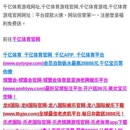
千亿体育游戏网址,千亿体育游戏官网,千亿体育游戏,千亿体育
游戏官网网址：平台提款火速，网站信誉第一，注册登录福
利免费送。
前往
千亿体育
官网
千亿体育_千亿体育官网_千亿APP_千亿体育平台
(www.qytygw.com)
会员自助返水最高28888元,千亿宝贝等
你撩
球盟会-球盟会官网-球盟会体育是亚洲老牌娱乐平台
(www.qmhtyw.com)最好足球投注平台,开户送88元,美女宝贝
空降！
龙8国际-龙8国际官网-龙八国际娱乐官网-龙八国际娱乐下载
(www.l8gjw.com)全球最佳老虎机平台,每日存款送3888元！
乐虎国际-乐虎国际官网-乐虎棋牌游戏官网-乐虎体育app下载