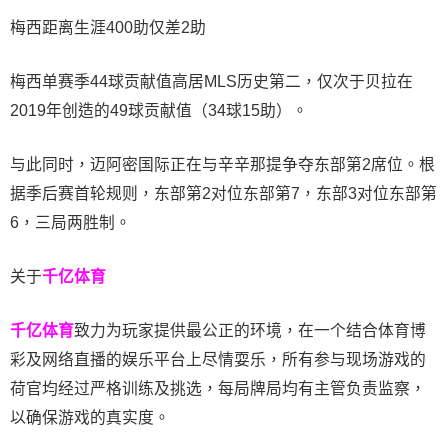
梅西距离生涯400助仅差2助
梅西单赛季44球贡献值高居MLS历史第二，仅次于贝拉在
2019年创造的49球贡献值（34球15助）。
与此同时，迈阿密国际正在与辛辛那提争夺东部第2席位。根
据季后赛首轮规则，东部第2对位东部第7，东部3对位东部第
6，三局两胜制。
关于
千亿体育
千亿体育
致力为玩家提供最公正的环境，在一个结合体育博
彩及网络直播的娱乐平台上尽情耍乐，所有参与现场游戏的
荷官均经过严格训练及挑选，每局牌局均有主管负责监察，
以确保游戏的真实度。