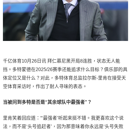
千亿体育10月26日讯 拜仁慕尼黑开局8连胜，状态无人能
挡。多特蒙德在2025/26赛季还能追求什么目标？俱乐部的具
体定位又是什么？对此，多特体育总监拉尔斯-里肯在接受天
空体育采访时，作出了耐人寻味的表态。
当被问到多特是否是“其余球队中最强者”？
里肯笑着回应道：“‘最强者’听起来挺不错。我更喜欢这个说
法，而不是‘头号追赶者’，因为那意味着你永远是‘头号失败