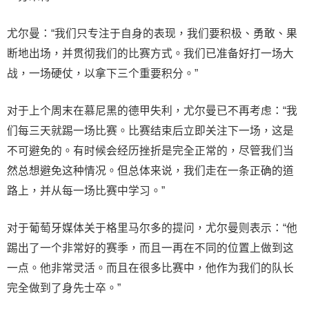
尤尔曼：“我们只专注于自身的表现，我们要积极、勇敢、果
断地出场，并贯彻我们的比赛方式。我们已准备好打一场大
战，一场硬仗，以拿下三个重要积分。”
对于上个周末在慕尼黑的德甲失利，尤尔曼已不再考虑：“我
们每三天就踢一场比赛。比赛结束后立即关注下一场，这是
不可避免的。有时候会经历挫折是完全正常的，尽管我们当
然总想避免这种情况。但总体来说，我们走在一条正确的道
路上，并从每一场比赛中学习。”
对于葡萄牙媒体关于格里马尔多的提问，尤尔曼则表示：“他
踢出了一个非常好的赛季，而且一再在不同的位置上做到这
一点。他非常灵活。而且在很多比赛中，他作为我们的队长
完全做到了身先士卒。”