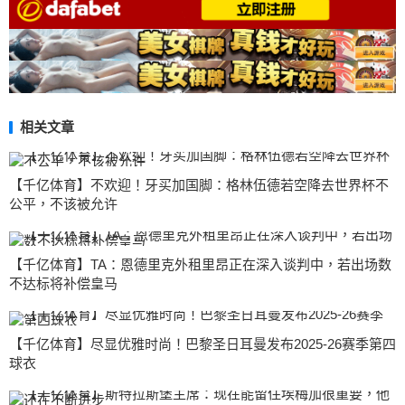
相关文章
【千亿体育】不欢迎！牙买加国脚：格林伍德若空降去世界杯不
公平，不该被允许
【千亿体育】TA：恩德里克外租里昂正在深入谈判中，若出场数
不达标将补偿皇马
【千亿体育】尽显优雅时尚！巴黎圣日耳曼发布2025-26赛季第四
球衣