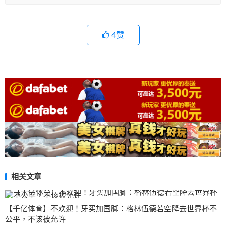
4
赞
相关文章
【千亿体育】不欢迎！牙买加国脚：格林伍德若空降去世界杯不
公平，不该被允许