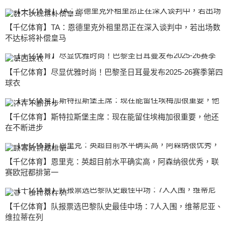
【千亿体育】TA：恩德里克外租里昂正在深入谈判中，若出场数
不达标将补偿皇马
【千亿体育】尽显优雅时尚！巴黎圣日耳曼发布2025-26赛季第四
球衣
【千亿体育】斯特拉斯堡主席：现在能留住埃梅加很重要，他还
在不断进步
【千亿体育】恩里克：英超目前水平确实高，阿森纳很优秀，联
赛欧冠都排第一
【千亿体育】队报票选巴黎队史最佳中场：7人入围，维蒂尼亚、
维拉蒂在列