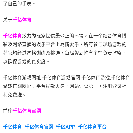
了自己的手表。
关于
千亿体育
千亿体育
致力为玩家提供最公正的环境，在一个结合体育博
彩及网络直播的娱乐平台上尽情耍乐，所有参与现场游戏的
荷官均经过严格训练及挑选，每局牌局均有主管负责监察，
以确保游戏的真实度。
千亿体育游戏网址,千亿体育游戏官网,千亿体育游戏,千亿体育
游戏官网网址：平台提款火速，网站信誉第一，注册登录福
利免费送。
前往
千亿体育
官网
千亿体育_千亿体育官网_千亿APP_千亿体育平台