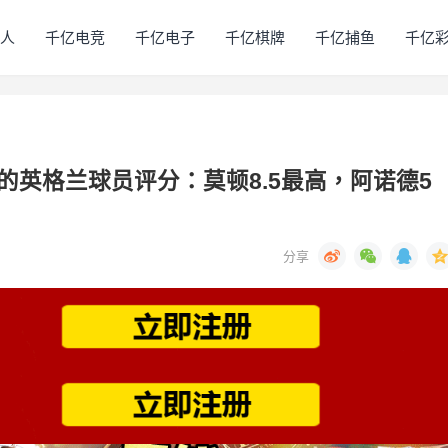
人
千亿电竞
千亿电子
千亿棋牌
千亿捕鱼
千亿
英格兰球员评分：莫顿8.5最高，阿诺德5