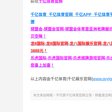
前往
千亿体育
官网
千亿体育_千亿体育官网_千亿APP_千亿体育
撩
球盟会-球盟会官网-球盟会体育是亚洲老牌娱乐平台
贝空降！
龙8国际-龙8国际官网-龙八国际娱乐官网-龙八国际
3888元！
乐虎国际-乐虎国际官网-乐虎棋牌游戏官网-乐虎体育a
您喜上加喜！
以上内容由千亿体育|千亿娱乐官网(
www.qyyl
本文来自网络，不代表千亿体育官网立场，转载请注明出处：https://