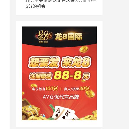
压力至关重要 这是首次将分差缩小至
3分的机会