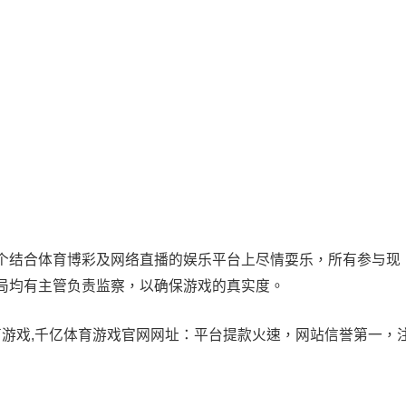
个结合体育博彩及网络直播的娱乐平台上尽情耍乐，所有参与现
局均有主管负责监察，以确保游戏的真实度。
育游戏,千亿体育游戏官网网址：平台提款火速，网站信誉第一，