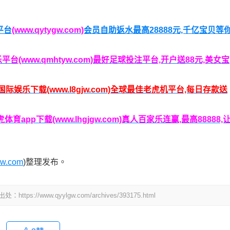
平台
(www.qytygw.com)
会员自助返水最高28888元,千亿宝贝等
(www.qmhtyw.com)最好足球投注平台,开户送88元,美女宝
娱乐下载(www.l8gjw.com)全球最佳老虎机平台,每日存款送
pp下载(www.lhgjgw.com)真人百家乐连赢,最高88888,
gw.com
)整理发布。
www.qyylgw.com/archives/393175.html