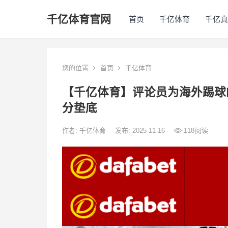
千亿体育官网
首页
千亿体育
千亿真
您的位置
首页
千亿体育
【千亿体育】评论员为海外踢球的
分垫底
作者:
千亿体育
发布: 2025-11-16
118
阅读