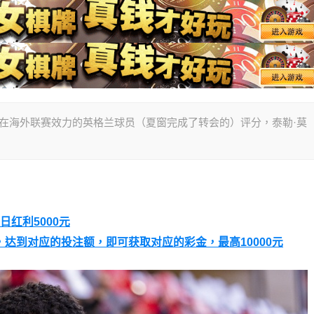
ll为10名在海外联赛效力的英格兰球员（夏窗完成了转会的）评分，泰勒·莫
日红利5000元
，达到对应的投注额，即可获取对应的彩金，最高10000元