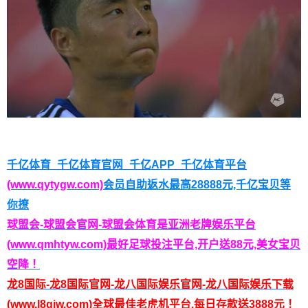
千亿体育_千亿体育官网_千亿APP_千亿体育平台
(www.qytygw.com)
会员自助返水最高28888元,千亿宝贝等
你撩
球盟会-球盟会官网-球盟会体育是亚洲老牌娱乐平台
(www.qmhtyw.com)最好足球投注平台,开户送88元,美女宝贝
空降！
龙8国际-龙8国际官网-龙八国际娱乐官网-龙八国际娱乐下载
(www.l8gjw.com)全球最佳老虎机平台,每日存款送3888元！