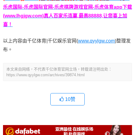
乐虎国际-乐虎国际官网-乐虎棋牌游戏官网-乐虎体育app下载
(www.lhgjgw.com)真人百家乐连赢,最高88888,让您喜上加
喜！
以上内容由千亿体育|千亿娱乐官网(
www.qyylgw.com
)整理发
布。
本文来自网络，不代表千亿体育官网立场，转载请注明出处：
https://www.qyylgw.com/archives/39874.html
10
赞