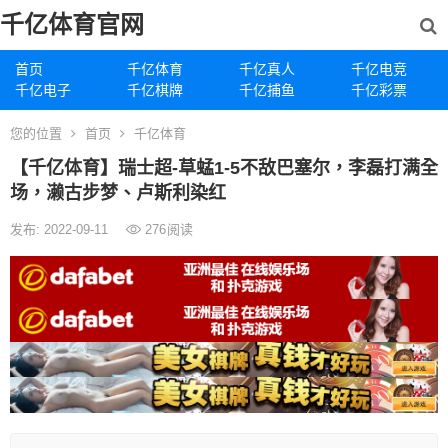
千亿体育官网
首页
千亿体育
千亿真人
千亿电竞
千亿电子
千亿棋牌
千亿捕鱼
千亿彩票
您的位置
首页
千亿体育
【千亿体育】瑞士超-草蜢1-5不敌巴塞尔，李磊打满全
场，濑古步梦、卢斯利染红
发布: 2022-09-11
276
阅读